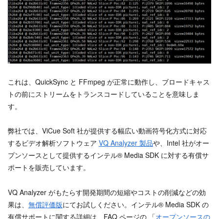
これは、QuickSync と FFmpeg が正常に動作し、ブロードキャス
トの前にストリームをトランスコードしていることを意味しま
す。
弊社では、ViCue Soft 社が提供する幅広い動画符号化方式に対応
するビデオ解析ソフトウェア
VQ Analyzer 製品
や、Intel 社がオー
プンソースとして提供するインテル® Media SDK に対する有償サ
ポートを販売しています。
VQ Analyzer がもたらす開発期間の短縮やコストの削減などの効
果は、
無償評価版
にてお試しください。インテル® Media SDK の
有償サポートに関する詳細は、FAQ ページの 「
オープンソースの