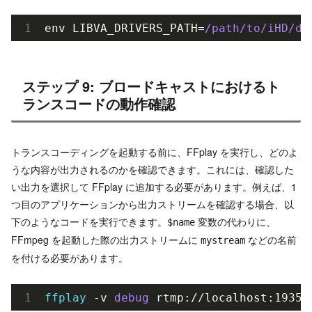
env LIBVA_DRIVERS_PATH=
/path/to
/iHD/dr
ステップ 9: ブロードキャストにおけるト
ランスコードの動作確認
トランスコーディングを起動する前に、FFplay を実行し、どのよ
うな内容が出力されるのかを確認できます。これには、確認した
い出力を選択して FFplay に追加する必要があります。例えば、1
つ目のアプリケーションから出力ストリームを確認する場合、以
下のようなコードを実行できます。
変数の代わりに、
$name
FFmpeg を起動した際の出力ストリームに
などの名前
mystream
を付ける必要があります。
ffplay
 -v 
debug
 rtmp://localhost:1935/