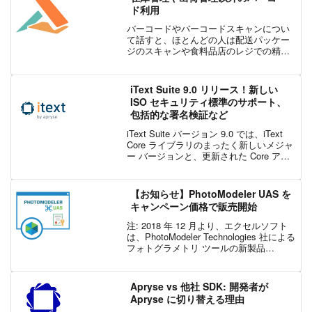
りする...
ド利用
バーコードやバーコードスキャンについ
て話すと、ほとんどの人は配送パッケー
ジのスキャンや食料品店のレジでの精算
を考えています。 おそらくバーコードの
最も一般的な用途であるため、間違いで
はありません。私たちは日常生活の中で
iText Suite 9.0 リリース！新しい
それらを見かけます。 ...
ISO セキュリティ標準のサポート、
包括的な署名検証など
iText Suite バージョン 9.0 では、iText
Core ライブラリのまったく新しいメジャ
ー バージョンと、更新された Core アド
オンが導入されています。専用の PDF デ
ジタル署名検証モジュールが完成し、
ISO/TS 3...
【お知らせ】PhotoModeler UAS を
キャンペーン価格で販売開始
注: 2018 年 12 月より、エクセルソフト
は、PhotoModeler Technologies 社による
フォトグラメトリ ツールの新製品
PhotoModeler Premium の販売を開始し
ました。また、新製品のリリースをもっ
て...
Apryse vs 他社 SDK: 開発者が
Apryse に切り替える理由