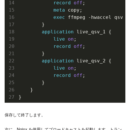
record
off
;

meta
 copy;

exec
 ffmpeg -hwaccel qsv -
        }

application
 live_qsv_1 {

live
on
;

record
off
;

        }

application
 live_qsv_2 {

live
on
;

record
off
;

        }

    }

}
保存して終了します。
次に、Nginx を使用してブロードキャストを起動します。トラン