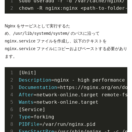
sudo useradd -r -d 
/var/
cache
/nginx/
 -
chown -R nginx:nginx 
<path-to-folder-w
Nginx をサービスとして実行するた
め、
のパスに沿って
/usr/lib/systemd/system/
ファイルを作成し、以下のテキストを
nginx.service
ファイルにコピーおよびペーストする必要があり
nginx.service
ます。
Description
=nginx - high performance w
Documentation
After
Wants
=network-online.target

Type
PIDFile
ExecStartPre