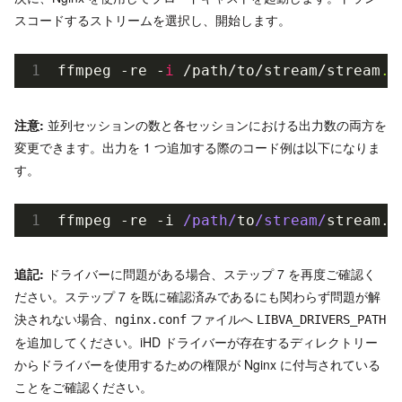
スコードするストリームを選択し、開始します。
ffmpeg -re -
i
 /path/to/stream/stream
.m
注意:
並列セッションの数と各セッションにおける出力数の両方を
変更できます。出力を 1 つ追加する際のコード例は以下になりま
す。
ffmpeg -re -i 
/path/
to
/stream/
stream.m
追記:
ドライバーに問題がある場合、ステップ 7 を再度ご確認く
ださい。ステップ 7 を既に確認済みであるにも関わらず問題が解
決されない場合、
ファイルへ
nginx.conf
LIBVA_DRIVERS_PATH
を追加してください。iHD ドライバーが存在するディレクトリー
からドライバーを使用するための権限が Nginx に付与されている
ことをご確認ください。