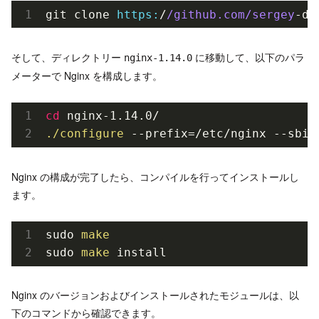
git clone 
https:
/
/github.com/sergey
-dr
そして、ディレクトリー
に移動して、以下のパラ
nginx-1.14.0
メーターで Nginx を構成します。
cd
./configure
--prefix=/etc/nginx
--sbin
Nginx の構成が完了したら、コンパイルを行ってインストールし
ます。
sudo 
make
sudo 
make
 install
Nginx のバージョンおよびインストールされたモジュールは、以
下のコマンドから確認できます。