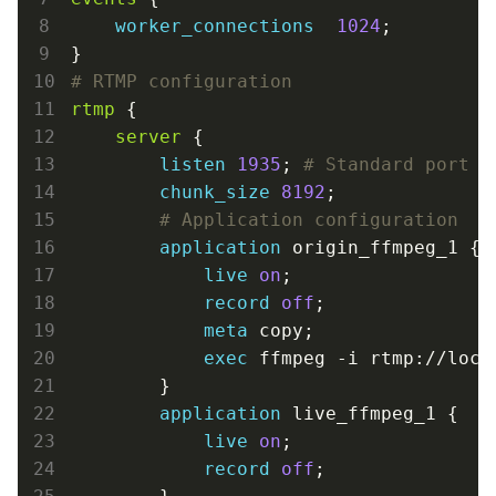
worker_connections
1024
;

# RTMP configuration
rtmp
 {

server
 {

listen
1935
; 
# Standard port
chunk_size
8192
;

# Application configuration
application
 origin_ffmpeg_1 {

live
on
;

record
off
;

meta
 copy;

exec
 ffmpeg -i rtmp://loca
        }

application
 live_ffmpeg_1 {

live
on
;

record
off
;
