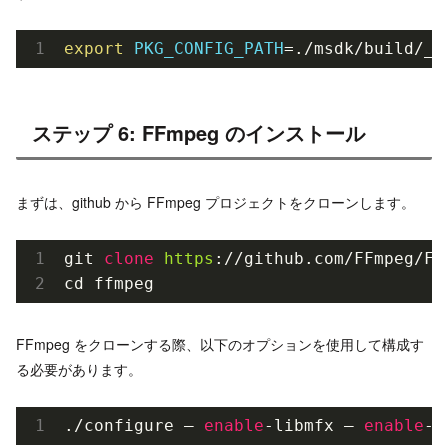
export
PKG_CONFIG_PATH
=./msdk/build/__
ステップ 6: FFmpeg のインストール
まずは、github から FFmpeg プロジェクトをクローンします。
git 
clone
https
://github.com/FFmpeg/FFm
cd ffmpeg
FFmpeg をクローンする際、以下のオプションを使用して構成す
る必要があります。
./configure — 
enable
-libmfx — 
enable
-n