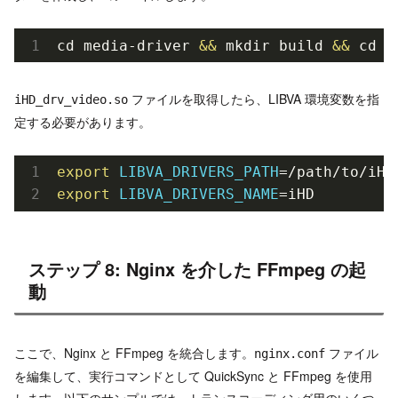
cd media-driver 
&&
 mkdir build 
&&
 cd b
ファイルを取得したら、LIBVA 環境変数を指
iHD_drv_video.so
定する必要があります。
export
LIBVA_DRIVERS_PATH
export
LIBVA_DRIVERS_NAME
=iHD
ステップ 8: Nginx を介した FFmpeg の起
動
ここで、Nginx と FFmpeg を統合します。
ファイル
nginx.conf
を編集して、実行コマンドとして QuickSync と FFmpeg を使用
します。以下のサンプルでは、トランスコーディング用のいくつ