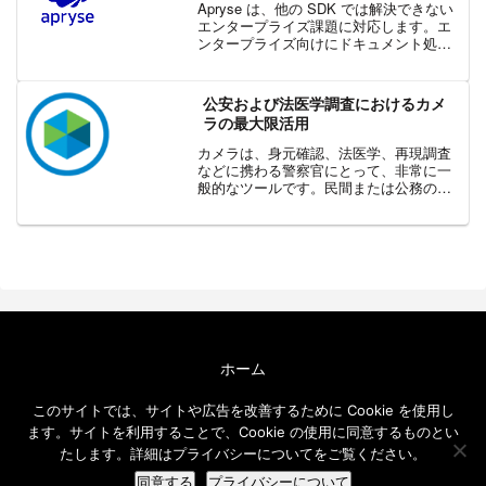
Apryse は、他の SDK では解決できない
エンタープライズ課題に対応します。エ
ンタープライズ向けにドキュメント処理
SDK を選定するのは簡単ではありませ
ん。社内システムの DX 推進、特定業界
向け SaaS の開発、あるいはセキュリ...
公安および法医学調査におけるカメ
ラの最大限活用
カメラは、身元確認、法医学、再現調査
などに携わる警察官にとって、非常に一
般的なツールです。民間または公務の法
医学エンジニアについても同じことが言
えます。日々の公安の維持おいても、ボ
ディ カメラやドライブ レコーダーなどの
カメラが活用されてい...
ホーム
エクセルソフト ブログについて
このサイトでは、サイトや広告を改善するために Cookie を使用し
免責事項
ます。サイトを利用することで、Cookie の使用に同意するものとい
メールニュース
たします。詳細はプライバシーについてをご覧ください。
同意する
プライバシーについて
© 2016-2026 エクセルソフト ブログ.