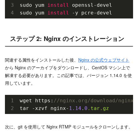
sudo yum 
install
 openssl-devel

sudo yum 
install
 -y pcre-devel
ステップ 2: Nginx のインストレーション
関連する属性をインストールした後、
Nginx の公式ウェブサイト
から Nginx のアーカイブをダウンロードし、CentOS マシン上で
解凍する必要があります。この記事では、バージョン 1.14.0 を使
用しています。
wget https:
//nginx.org/download/nginx-
tar -xzvf nginx-
1.14
.
0
.tar
.gz
次に、git を使用して Nginx RTMP モジュールをクローンします。