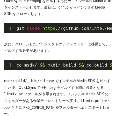
QuickSync で FFmpeg をビルドするため、インテル® Media SDK
をインストールします。最初に、github からインテル® Media
SDK をクローンします。
git 
clone
https
://github.com/Intel-Med
次に、クローンしたプロジェクトのディレクトリーに移動して、
ビルドする必要があります。
cd msdk/ 
&&
 mkdir build 
&&
 cd build 
&&
でインテル® Media SDK をビルド
msdk/build/__bin/release
した後、QuickSync で FFmpeg をビルドする際に必要となる
ファイルが表示されます。インテル® Media SDK の
libmfx.pc
フォルダーがある作業ディレクトリーへ戻り、
ファイ
libmfx.pc
ルとともに
をフォルダーへエクスポートしま
PKG_CONFIG_PATH
す。