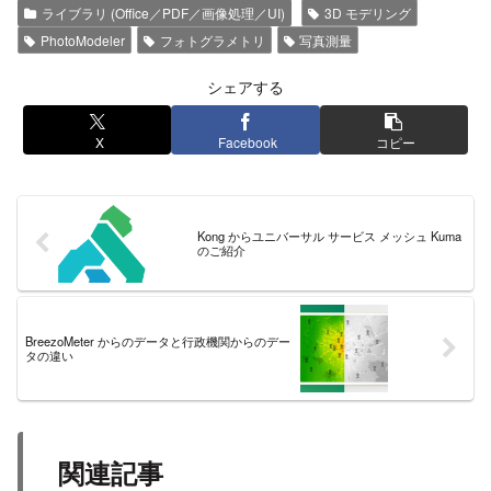
ライブラリ (Office／PDF／画像処理／UI)
3D モデリング
PhotoModeler
フォトグラメトリ
写真測量
シェアする
X
Facebook
コピー
Kong からユニバーサル サービス メッシュ Kuma
のご紹介
BreezoMeter からのデータと行政機関からのデー
タの違い
関連記事