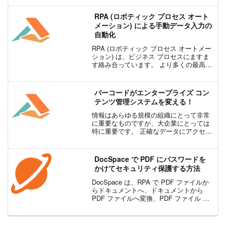
入いただいた感想などについての詳細を
導入事例にて紹介します。
RPA (ロボティック プロセス オート
メーション) による手動データ入力の
自動化
RPA (ロボティック プロセス オートメー
ション) は、ビジネス プロセスにますま
す絡み合っています。 より多くの最高情
報責任者 (CIO) がこのテクノロジーを利
用して、従業員が価値の高いプロジェク
トにより多くの時間を費やせるようにし
バーコードがエンタープライズ コン
て...
テンツ管理システムを変える！
情報はあらゆる規模の組織にとって非常
に重要なものですが、大企業にとっては
特に重要です。 正確なデータにアクセス
できなければ、各部門が連携して作業を
行うことも、リーダーが十分な情報に基
づいて意思決定を行うことも難しくなり
DocSpace で PDF にパスワードを
ます。 また、重要なフ...
かけてセキュリティ保護する方法
DocSpace は、RPA で PDF ファイルか
らドキュメントへ、ドキュメントから
PDF ファイルへ変換、PDF ファイル の
圧縮や暗号化などの作業を効率化する
PDF ソリューションです。コーディング
不要な使いやすいインターフェイス...