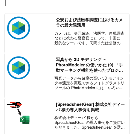
公安および法医学調査におけるカメ
ラの最大限活用
カメラは、身元確認、法医学、再現調査
などに携わる警察官にとって、非常に一
般的なツールです。民間または公務の法
医学エンジニアについても同じことが言
えます。日々の公安の維持おいても、ボ
ディ カメラやドライブ レコーダーなどの
写真から 3D モデリング ～
カメラが活用されてい...
PhotoModeler の使いかた (9) 「手
動マーキング機能を使ったプロジェ
クト」
写真データから確度の高い 3D モデリン
グや測定を実現できるフォトグラメトリ
ツールの PhotoModeler には、いろいろ
な種類のターゲットを使った自動プロジ
ェクトや、SmartMatch テクノロジを使
った自動フィーチャー検出および...
[SpreadsheetGear] 株式会社ディー
バ 様の導入事例を掲載
株式会社ディーバ 様から
SpreadsheetGear の導入事例をご提供い
ただきました。SpreadsheetGear を選定
になられた背景、利用している場面や導