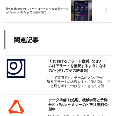
BreezoMeter のハイパーローカルな大気質データ
が Apple 天気 App で利用可能に！
関連記事
IT におけるアラート疲労: なぜチー
ムはアラートを無視するようになる
のか (そしてその解決策)
ここで質問です。チームのメンバーが、
監視アラートの内容をすべて読む前に (ざ
っと目を通すでのはなく、きちんと読む
前に) 無視するようになったのは、いつ頃
でしょうか？時間をかけて考えてみてく
ださい。答えが「思い出せない」なら、
データ準備/前処理、機械学習と予測
アラート疲労がす...
分析 : Web セミナーのビデオ無料公
開中