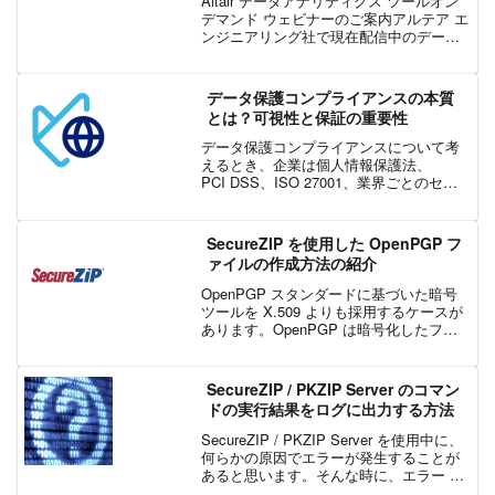
Altair データアナリティクス ツールオン
デマンド ウェビナーのご案内アルテア エ
ンジニアリング社で現在配信中のデータ
アナリティクスに関するオンデマンドウ
ェビナーをご視聴いただけます。データ
準備 / 前処理複雑な Excel 関数や面倒...
データ保護コンプライアンスの本質
とは？可視性と保証の重要性
データ保護コンプライアンスについて考
えるとき、企業は個人情報保護法、
PCI DSS、ISO 27001、業界ごとのセキ
ュリティ ガイドライン、取引先からのセ
キュリティ要件など、さまざまな法令、
規制、基準への対応を求められます。適
SecureZIP を使用した OpenPGP フ
用される要件...
ァイルの作成方法の紹介
OpenPGP スタンダードに基づいた暗号
ツールを X.509 よりも採用するケースが
あります。OpenPGP は暗号化したファ
イル交換で公開鍵基盤と同じ原理を使用
しますが、署名の認証による分散型の
「信用の輪 (Web of Trust) ...
SecureZIP / PKZIP Server のコマン
ドの実行結果をログに出力する方法
SecureZIP / PKZIP Server を使用中に、
何らかの原因でエラーが発生することが
あると思います。そんな時に、エラー メ
ッセージをログとしてテキストファイル