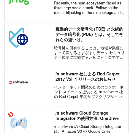
Malicious OSS Packages
Recently, the npm ecosystem faced its
Downloaded 2 Million Times in
third large-scale attack. Following the
One Week
recent hijacking of the nx package and
att...
透過的データ暗号化 (TDE) と永続的
データ暗号化 (PDE) とは。そしてそ
れらの違いは。
暗号鍵を所有することは、地域や業種に
よって異なるさまざまなデータ セキュリ
ティ規制に準拠するために不可欠です。
その地域の規制によっては、暗号鍵の所
有権を明示的に義務付けていない場合も
ありますが、組織にとっては依然として
/n software 社による Red Carpet
とても重要なことです。...
2017 Vol. 1 リリースのお知らせ
インターネット開発のためのコンポーネ
ント スイートを提供する /n software 社
の Red Carpet 年間サブスクリプションが
アップデートされ、最新版がリリースさ
れました。Visual Studio 2017 のリリース
に向けて...
/n software Cloud Storage
Integrator の使用方法: OneDrive
/n software の Cloud Storage Integrator
は、Amazon S3 や Google Drive、