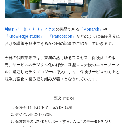
Altair データ アナリティクス
の製品である
『Monarch』
や
『Knowledge studio』
、
『Panopticon』
がどのように保険業界に
おける課題を解決できるか今回の記事でご紹介していきます。
今日の保険業界では、業務のあらゆるプロセス、保険商品の販
売、サービスのデジタル化のほか、新型コロナ後のニューノーマ
ルに適応したテクノロジーの導入により、保険サービスの向上と
競争力強化を図る取り組みが着々となされています。
目次
保険会社における ５ つの DX 領域
デジタル化に伴う課題
保険業務の DX 化をサポートする、Altair のデータ分析ソリ