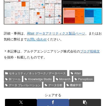
詳細・事例は、
Altair データアナリティクス製品ページ
、またはお
気軽に弊社まで
お問い合わせ
ください。
＊本記事は、アルテアエンジニアリング株式会社の
ブログ投稿文
を抜粋・転載したものです。
セキュリティ／ネットワーク／データベース
Altair
BI ツール
Knowledge Studio
Monarch
Panopticon
データ プレパレーション
データ分析
機械学習
シェアする