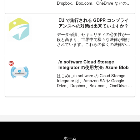
Dropbox、Box.com、OneDrive などのク
ラウド ストレージ サービスにアクセスで
きる、使い...
EU で施行される GDPR コンプライ
アンスへの対策は出来ていますか？
データ保護、セキュリティの必要性が一
段と高まり、世界中で様々な法律が施行
されています。これらの多くの法律や規
則には、データの取り扱い方法について
の厳しい規制が個人情報を取り扱う企業
に対して課せられています。その 1 つと
/n software Cloud Storage
して、今年（2018...
Integrator の使用方法: Azure Blob
はじめに/n software の Cloud Storage
Integrator は、Amazon S3 や Google
Drive、Dropbox、Box.com、OneDrive な
どのクラウド ストレージ サービスにアク
セスでき...
ホーム