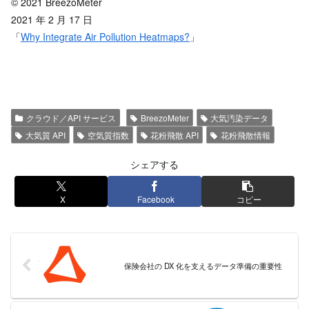
© 2021 BreezoMeter
2021 年 2 月 17 日
「
Why Integrate Air Pollution Heatmaps?
」
クラウド／API サービス
BreezoMeter
大気汚染データ
大気質 API
空気質指数
花粉飛散 API
花粉飛散情報
シェアする
X
Facebook
コピー
保険会社の DX 化を支えるデータ準備の重要性