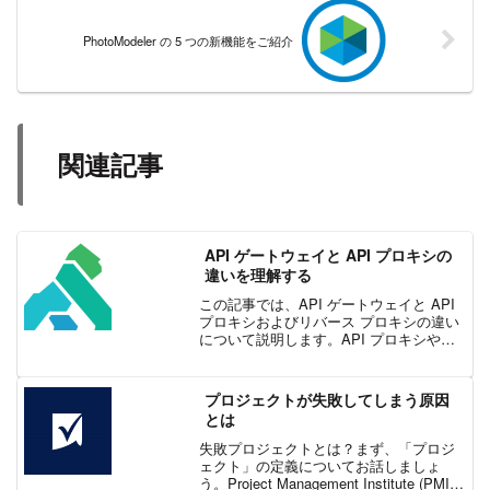
PhotoModeler の 5 つの新機能をご紹介
関連記事
API ゲートウェイと API プロキシの
違いを理解する
この記事では、API ゲートウェイと API
プロキシおよびリバース プロキシの違い
について説明します。API プロキシやリ
バース プロキシと比較した API ゲートウ
ェイの利点、使用例、プロジェクトに適
したツールについて取り上げます。これ
プロジェクトが失敗してしまう原因
らのうちいずれかを選択するには、使用
とは
例を確認することが重要です。
失敗プロジェクトとは？まず、「プロジ
ェクト」の定義についてお話しましょ
う。Project Management Institute (PMI)