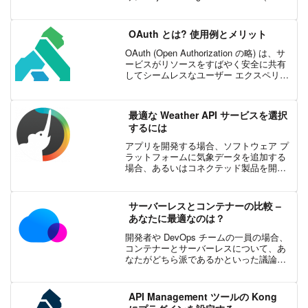
によると、プロジェクトは開始、終了、
プロジェクトの範囲、リソースから定義
される一時的かつユニーク...
OAuth とは? 使用例とメリット
OAuth (Open Authorization の略) は、サ
ービスがリソースをすばやく安全に共有
してシームレスなユーザー エクスペリエ
ンスを実現する、広く普及している標準
化された API プロトコルです。OAuth の
使用例として、グ...
最適な Weather API サービスを選択
するには
アプリを開発する場合、ソフトウェア プ
ラットフォームに気象データを追加する
場合、あるいはコネクテッド製品を開発
する場合、Weather API に求めるニーズ
や要件はさまざまでしょう。この記事で
は、Weather API の統合を進める前に...
サーバーレスとコンテナーの比較 –
あなたに最適なのは？
開発者や DevOps チームの一員の場合、
コンテナーとサーバーレスについて、あ
なたがどちら派であるかといった議論を
したことがあるかもしれません。この記
事では、このトピックについて NetApp
が主催したディベートを振り返ります。
API Management ツールの Kong
コンテナ...