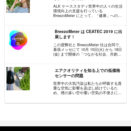
ALK ケーススタディ世界中の人々の生活
環境向上の支援を行っている
BreezoMeter にとって、「健康」への取
り組みは、BreezoMeter が企業として活
動するモチベーションの一つとなってい
ます。BreezoMeter のパートナ...
BreezoMeter は CEATEC 2019 に出
展します！
この度弊社と BreezoMeter 社は合同で、
幕張メッセにて 10月 15日(火) から 18日
(金) まで開催の「つながる社会、共創す
る未来」 を開催テーマとした CPS/IoT の
展示会 CEATEC 2019 に出展いたしま
す。日...
エアクオリティを知る上での低価格
センサーの問題
世界中の大気汚染は私たちが呼吸する貴
重な空気に影響を及ぼし続けているた
め、煙の多い空や重い空気の不便さに単
に直面しているだけではありません。こ
れは深刻な健康上のリスクであり、特に
COPD や喘息などの心臓や肺の病気に苦
しんでいる人にとって...