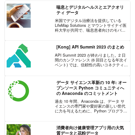
喘息とデジタルヘルスとエアクオリ
ティ データ
米国でデジタル治療法を提供している
LifeMap Solutions とマウントサイナイ医
科大学が共同で、喘息患者向けのモバイ
ルアプリ 「Asthma Health」 を開発しま
した。Apple のResearchKit の一部である
この...
[Kong] API Summit 2023 のまとめ
API Summit 2023 が終わりました。2 日
間のカンファレンス (6 回目となる年次イ
ベント) では、信頼性の高いコネクティビ
ティの確保から生成 AI まで、さまざまな
トピックに関する 40 時間以上のコンテン
ツが 100 のセッ...
データ サイエンス革新の 10 年: オー
プンソース Python コミュニティへ
の Anaconda のコミットメント
過去 10 年間、Anaconda は、データ サ
イエンスの専門家や愛好家の新しい世代
に力を与えるために、Python プログラミ
ングのガードレールとインフラストラク
チャを定義するのを支援してきました。
長年にわたり、Anaconda は、オ...
消費者向け健康管理アプリ用の大気
質データと花粉データ