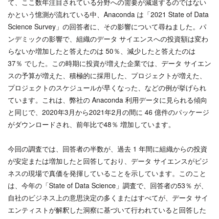
て、ここ数年注目されている分野への需要が減退するのではない
かという憶測が流れている中、Anaconda は「2021 State of Data
Science Survey」の回答者に、その影響について尋ねました。パ
ンデミックの影響で、組織のデータ サイエンスへの投資額は変わ
らないか増加したと答えたのは 50％、減少したと答えたのは
37％ でした。この時期に投資が増えた企業では、データ サイエン
スの予算が増えた、積極的に採用した、プロジェクトが増えた、
プロジェクトのスケジュールが早くなった、などの例が挙げられ
ています。これは、弊社の Anaconda 利用データに見られる傾向
と同じで、2020年3月から2021年2月の間に 46 億件のパッケージ
がダウンロードされ、前年比で48％ 増加しています。
今回の調査では、回答者の半数が、過去 1 年間に組織からの投資
が安定または増加したと回答しており、データ サイエンスがビジ
ネスの現場で真価を発揮していることを示しています。このこと
は、今年の「State of Data Science」調査で、回答者の53％ が、
自社のビジネス上の意思決定の多くまたはすべてが、データ サイ
エンティストが解釈した洞察に基づいて行われていると回答した