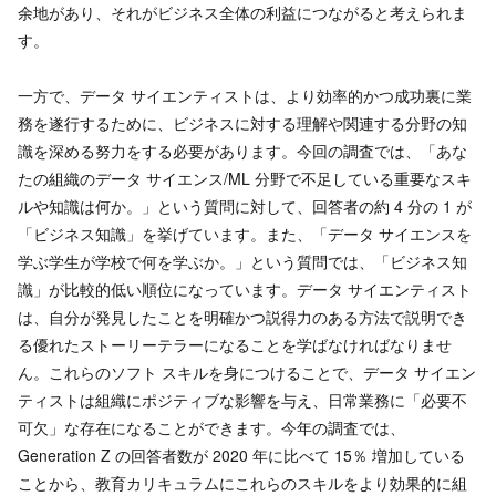
余地があり、それがビジネス全体の利益につながると考えられま
す。
一方で、データ サイエンティストは、より効率的かつ成功裏に業
務を遂行するために、ビジネスに対する理解や関連する分野の知
識を深める努力をする必要があります。今回の調査では、「あな
たの組織のデータ サイエンス/ML 分野で不足している重要なスキ
ルや知識は何か。」という質問に対して、回答者の約 4 分の 1 が
「ビジネス知識」を挙げています。また、「データ サイエンスを
学ぶ学生が学校で何を学ぶか。」という質問では、「ビジネス知
識」が比較的低い順位になっています。データ サイエンティスト
は、自分が発見したことを明確かつ説得力のある方法で説明でき
る優れたストーリーテラーになることを学ばなければなりませ
ん。これらのソフト スキルを身につけることで、データ サイエン
ティストは組織にポジティブな影響を与え、日常業務に「必要不
可欠」な存在になることができます。今年の調査では、
Generation Z の回答者数が 2020 年に比べて 15％ 増加している
ことから、教育カリキュラムにこれらのスキルをより効果的に組