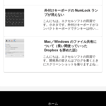
が高まり、Teams でやるとどうなるのか
を調べてみました。Teams の「ライブイ
ベント」はE3じゃないと出来ないみたい
外付けキーボードの NumLock ラン
なので、普通...
プが消えない
こんにちは。エクセルソフトの田淵で
す。小ネタです。外付けキーボードがコ
ンパクトキーボードでテンキーは付いて
いないのに NumLock のランプは付いて
いる。というちょっと不思議なタイプの
モノでした。そして、あるタイミングで
Mac／Windows のファイル共有に
このランプが着くよ...
ついて（長い間使っていった
Dropbox を辞めた話）
こんにちは。エクセルソフトの田淵で
す。開発系の皆さんはブログを書くとき
にスクリーンショットを撮りますよね。
Mac でも Windows でも開発できる場合
は両方のスクリーンショットを撮らない
といけないので意外と大変なんです。特
に面倒なのが ...
ホーム