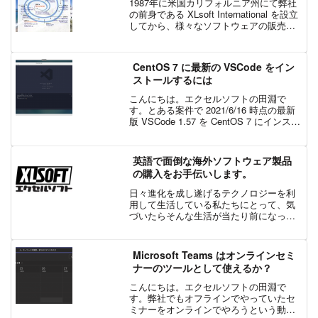
1987年に米国カリフォルニア州にて弊社
の前身である XLsoft International を設立
してから、様々なソフトウェアの販売を
行ってきました。この30年を振り返る意
味も込めて、創立から現在に至るまでの
特徴的な出来事をご紹介いたし...
CentOS 7 に最新の VSCode をイン
ストールするには
こんにちは。エクセルソフトの田淵で
す。とある案件で 2021/6/16 時点の最新
版 VSCode 1.57 を CentOS 7 にインスト
ールしようとしたら思いのほか大変だっ
たので、メモを残しておきます。VSCode
インストールまずは...
英語で面倒な海外ソフトウェア製品
の購入をお手伝いします。
日々進化を成し遂げるテクノロジーを利
用して生活している私たちにとって、気
づいたらそんな生活が当たり前になった
今、普段何気なくそれを利用している人
も多く存在するのではないでしょうか？
そんな現代人をターゲットとする多くの
Microsoft Teams はオンラインセミ
企業にとって、国内外に関...
ナーのツールとして使えるか？
こんにちは。エクセルソフトの田淵で
す。弊社でもオフラインでやっていたセ
ミナーをオンラインでやろうという動き