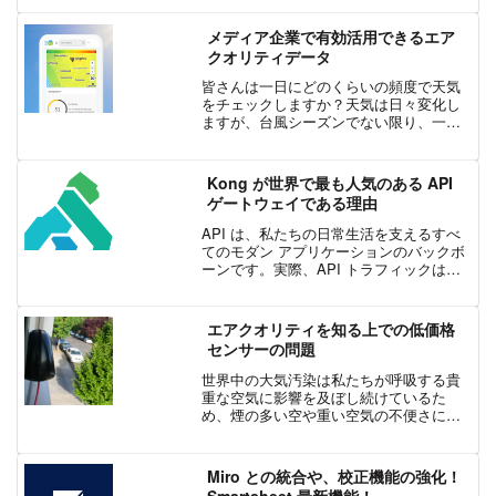
た。今回はプラグインをいくつか追加し
てみたいと思います。本家の英語ドキュ
メディア企業で有効活用できるエア
メントは...
クオリティデータ
皆さんは一日にどのくらいの頻度で天気
をチェックしますか？天気は日々変化し
ますが、台風シーズンでない限り、一日
の間に常に劇的に変化するわけではあり
ません。では大気汚染はどうでしょう。
周辺の大気汚染は一日に何度も劇的に変
Kong が世界で最も人気のある API
化していることをご存知で...
ゲートウェイである理由
API は、私たちの日常生活を支えるすべ
てのモダン アプリケーションのバックボ
ーンです。実際、API トラフィックは今
日、世界のインターネット トラフィック
の少なくとも 83% を占めており、イノベ
ーション、アジリティ、高速リリース サ
エアクオリティを知る上での低価格
イク...
センサーの問題
世界中の大気汚染は私たちが呼吸する貴
重な空気に影響を及ぼし続けているた
め、煙の多い空や重い空気の不便さに単
に直面しているだけではありません。こ
れは深刻な健康上のリスクであり、特に
COPD や喘息などの心臓や肺の病気に苦
Miro との統合や、校正機能の強化！
しんでいる人にとって...
Smartsheet 最新機能！