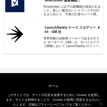
Smartsheet に以下の新機能が追加されま
した。新しい数式のハンドブック子の行
をまとめたり、予算の計算やシート間の
データの検索など、数式は強力なソリュ
ーションの構築に不可欠です。新しい数
式のハンドブックは、目的に合った数式
LaunchDarkly ケース スタディー ＃
を探す手助け...
03 : GM 社
世界有数の自動車メーカーであるゼネラ
ル モーターズ（GM）が、モバイルアプ
リ開発において LaunchDarkly のフィーチ
ャー フラグをどのように活用したか紹
介。
ホーム
エクセルソフト ブログについて
このサイトでは、サイトや広告を改善するために Cookie を使用し
免責事項
ます。サイトを利用することで、Cookie の使用に同意するものとい
メールニュース
たします。詳細はプライバシーについてをご覧ください。