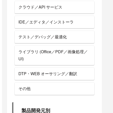
クラウド／API サービス
IDE／エディタ／インストーラ
テスト／デバッグ／最適化
ライブラリ (Office／PDF／画像処理／
UI)
DTP・WEB オーサリング／翻訳
その他
製品開発元別