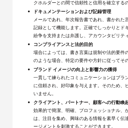
クホルダーとの間で信頼性と信用を確立する
ドキュメンテーションおよび記録管理
メールであれ、年次報告書であれ、書かれた
記録として機能します。正確でしっかりとドキ
紛争を支持または弁護し、アカウンタビリテ
コンプライアンスと法的目的
場合によっては、書き言葉は規制や法的要件
のような場合、特定の要件や方針に従ってそ
ブランド
イメージの向上と影響力の獲得
一貫して練られたコミュニケーションはブラン
に信頼され、好印象を与えます。そのため、ビ
いません。
クライアント、パートナー、顧客への行動喚
効果的で簡潔、明確、プロフェッショナル、か
は、注目を集め、興味のある情報を素早く伝達し
ージメントを刺激することができます。