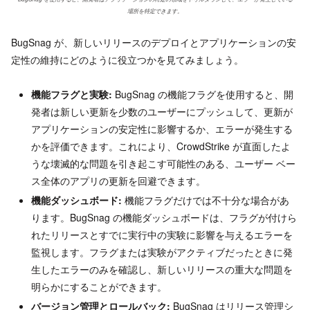
場所を特定できます。
BugSnag が、新しいリリースのデプロイとアプリケーションの安
定性の維持にどのように役立つかを見てみましょう。
機能フラグと実験:
BugSnag の機能フラグを使用すると、開
発者は新しい更新を少数のユーザーにプッシュして、更新が
アプリケーションの安定性に影響するか、エラーが発生する
かを評価できます。これにより、CrowdStrike が直面したよ
うな壊滅的な問題を引き起こす可能性のある、ユーザー ベー
ス全体のアプリの更新を回避できます。
機能ダッシュボード:
機能フラグだけでは不十分な場合があ
ります。BugSnag の機能ダッシュボードは、フラグが付けら
れたリリースとすでに実行中の実験に影響を与えるエラーを
監視します。フラグまたは実験がアクティブだったときに発
生したエラーのみを確認し、新しいリリースの重大な問題を
明らかにすることができます。
バージョン管理とロールバック:
BugSnag はリリース管理シ