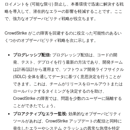
ロイメントを (可能な限り) 防止し、本番環境で迅速に解決する戦
略を導入して、潜在的なエラーの影響を軽減することです。ここ
で、強力なオブザーバビリティ戦略が役立ちます。
CrowdStrike がこの障害を回避するのに役立った可能性のあるい
くつかのオブザーバビリティ戦略を次に示します。
プログレッシブ配信:
プログレッシブ配信は、コードの開
発、テスト、デプロイを行う最新の方法であり、開発チーム
は計画/設計から運用まで、ソフトウェア開発ライフサイクル
(SDLC) 全体を通してデータに基づく意思決定を行うことが
できます。これは、チームがリリースをロールアウトまたは
ロールバックするタイミングを決定するのを助け、
CrowdStrike の障害では、問題を少数のユーザーに隔離する
ことができたでしょう。
プロアクティブなエラー監視:
効果的なオブザーバビリティ
ツールがあれば、CrowdStrike アップデートの配信と同時に
発生したエラーやシステム クラッシュの異常な急増を特定