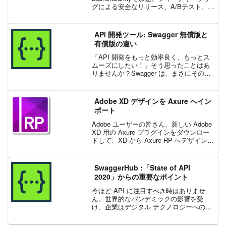
グによる安全なリリース、A/Bテスト、ワ
ークフロー最適化の具体策を解説
API 開発ツール: Swagger 無償版と
有償版の違い
「API 開発をもっと効率良く、もっとス
ムーズにしたい！」そう思ったことはあ
りませんか？Swagger は、まさにその悩
みを解決するために、個人の開発者から
大規模な企業まで、世界中で広く使われ
ている API ツールです。OpenAPI、As...
Adobe XD デザインを Axure へイン
ポート
Adobe ユーザーの皆さん、新しい Adobe
XD 用の Axure プラグインをダウンロー
ドして、XD から Axure RP へデザインを
インポートしましょう。XD で開始したデ
ザインやダイアグラムを、パワフルな
Axure RP ...
SwaggerHub :「State of API
2020」からの重要なポイント
今ほど API に注目すべき時はありませ
ん。世界的なパンデミックの影響を受
け、企業はデジタル テクノロジーへの依
存度を高めています。API の開発、テス
ト、監視、文書化をサポートするツール