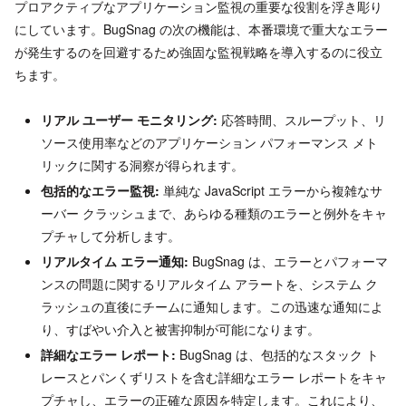
プロアクティブなアプリケーション監視の重要な役割を浮き彫り
にしています。BugSnag の次の機能は、本番環境で重大なエラー
が発生するのを回避するため強固な監視戦略を導入するのに役立
ちます。
リアル ユーザー モニタリング:
応答時間、スループット、リ
ソース使用率などのアプリケーション パフォーマンス メト
リックに関する洞察が得られます。
包括的なエラー監視:
単純な JavaScript エラーから複雑なサ
ーバー クラッシュまで、あらゆる種類のエラーと例外をキャ
プチャして分析します。
リアルタイム エラー通知:
BugSnag は、エラーとパフォーマ
ンスの問題に関するリアルタイム アラートを、システム ク
ラッシュの直後にチームに通知します。この迅速な通知によ
り、すばやい介入と被害抑制が可能になります。
詳細なエラー レポート:
BugSnag は、包括的なスタック ト
レースとパンくずリストを含む詳細なエラー レポートをキャ
プチャし、エラーの正確な原因を特定します。これにより、