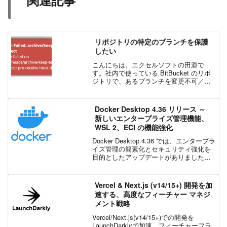
関連記事
リポジトリの特定のブランチを保護
したい
こんにちは。エクセルソフトの田淵で
す。社内で使っている BitBucket のリポ
ジトリで、あるブランチを変更不可／保
護のような状態にしたい。という要望が
ありました。調べてみると、Git には
hook という仕組みがあり、各種処理の前
Docker Desktop 4.36 リリース ～
後に...
新しいエンタープライズ管理機能、
WSL 2、ECI の機能強化
Docker Desktop 4.36 では、エンタープラ
イズ管理の簡素化とセキュリティ強化を
目的としたアップデートがありました。
このリリースにより、IT 管理者は構成プ
ロファイルを通じて macOS のサインイ
ン強制を効率化し、改ざん防止...
Vercel & Next.js (v14/15+) 開発を加
速する、高度なフィーチャー マネジ
メント戦略
Vercel/Next.js(v14/15+)での開発を
LaunchDarklyで加速。フィーチャーフラ