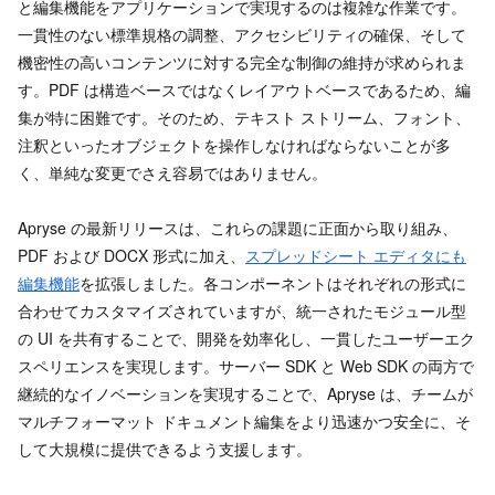
と編集機能をアプリケーションで実現するのは複雑な作業です。
一貫性のない標準規格の調整、アクセシビリティの確保、そして
機密性の高いコンテンツに対する完全な制御の維持が求められま
す。PDF は構造ベースではなくレイアウトベースであるため、編
集が特に困難です。そのため、テキスト ストリーム、フォント、
注釈といったオブジェクトを操作しなければならないことが多
く、単純な変更でさえ容易ではありません。
Apryse の最新リリースは、これらの課題に正面から取り組み、
PDF および DOCX 形式に加え、
スプレッドシート エディタにも
編集機能
を拡張しました。各コンポーネントはそれぞれの形式に
合わせてカスタマイズされていますが、統一されたモジュール型
の UI を共有することで、開発を効率化し、一貫したユーザーエク
スペリエンスを実現します。サーバー SDK と Web SDK の両方で
継続的なイノベーションを実現することで、Apryse は、チームが
マルチフォーマット ドキュメント編集をより迅速かつ安全に、そ
して大規模に提供できるよう支援します。