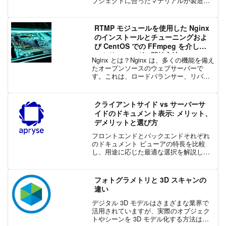
ブジェクトに合ったマテリアルが製造さ
れます。PhotoModeler では、複雑で高価
なデバイスを必要とすることなく、カメ
ラと巻き尺だけで現場測定が可能となり
RTMP モジュールを使用した Nginx
ます。今回...
のインストールとチューニングおよ
び CentOS での FFmpeg を介した
ストリーミングの開始方法
Nginx とは？Nginx は、多くの機能を備え
たオープンソースのウェブサーバーで
す。これは、ロードバランサー、リバー
スプロキシー、メールプロキシー、HTTP
キャッシュなどとして使用できます。こ
の記事では、インターネットを介してウ
クライアントサイド vs サーバーサ
ェブカ...
イドのドキュメント表示: メリット、
デメリットと選び方
フロントエンドとバックエンドそれぞれ
のドキュメント ビューアの特長を比較
し、用途に応じた最適な選択を解説しま
す。パフォーマンス、スケーラビリテ
ィ、セキュリティ、コンプライアンスな
ど、重要な判断ポイントを整理します。
フォトグラメトリと 3D スキャンの
はじめにクライアントサイド...
違い
デジタル 3D モデルはさまざまな業界で
活用されていますが、実際のオブジェク
トやシーンを 3D モデル化する方法はい