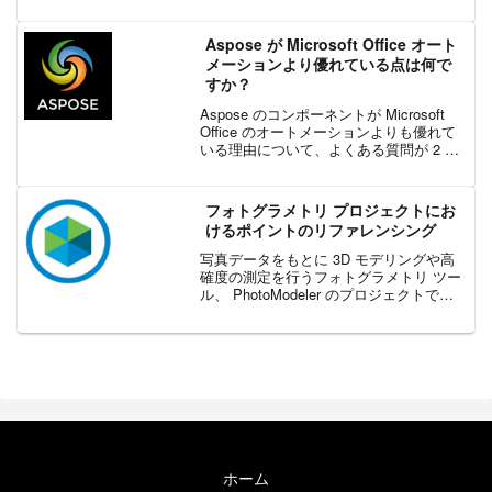
くつかあります。フォトグラメトリと 3D
スキャンは、3D モデル作成の主要な方法
です。3D モデルは、設計、製造、科学捜
Aspose が Microsoft Office オート
査...
メーションより優れている点は何で
すか？
Aspose のコンポーネントが Microsoft
Office のオートメーションよりも優れて
いる理由について、よくある質問が 2 つ
あります。Aspose を使う環境には、
Microsoft Office をインストールしておく
必要が...
フォトグラメトリ プロジェクトにお
けるポイントのリファレンシング
写真データをもとに 3D モデリングや高
確度の測定を行うフォトグラメトリ ツー
ル、 PhotoModeler のプロジェクトで
は、「リファレンシング」という作業が
発生します。リファレンシングとは、2
つ以上の異なる画像上のマーキングが、
空間...
ホーム