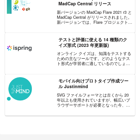
MadCap Central リリース
新バージョンの MadCap Flare 2021 r3 と
MadCap Central がリリースされました。
新バージョンでは、Flare プロジェクト、
レビュー、出力のビルド、およびサイト
のブランチがサポートされます。これま
では、Fl...
テストと評価に使える 14 種類のク
イズ形式 (2023 年更新版)
オンライン クイズは、知識をテストする
ための主なツールです。どのようなテス
ト形式が学習者に適しているのでしょう
か? この記事では、わかりやすい多肢選
択式クイズから、斬新なドラッグ アンド
ドロップ形式のクイズまで、14 種類のク
モバイル向けプロトタイプ作成ツー
イズを見てい...
ル Justinmind
SVG ファイルフォーマとは古くから 20
年以上も使用されていますが、幅広いブ
ラウザーサポートが必要となった今、再
び注目を浴びています。SVG ファイルが
注目を集めている理由として、画像の劣
化なく、どのサイズにでも対応し、モバ
イルアプリケ...