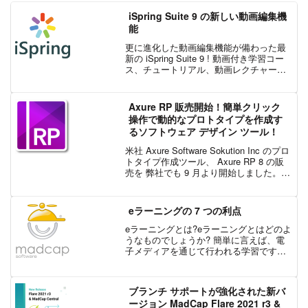
iSpring Suite 9 の新しい動画編集機
能
更に進化した動画編集機能が備わった最
新の iSpring Suite 9 ! 動画付き学習コー
ス、チュートリアル、動画レクチャー
が、これまでに動画編集をしたことがな
い方でも、簡単にプロが作ったような動
画を作成、編集できます。それでは、
Axure RP 販売開始！簡単クリック
iSp...
操作で動的なプロトタイプを作成す
るソフトウェア デザイン ツール！
米社 Axure Software Sokution Inc のプロ
トタイプ作成ツール、 Axure RP 8 の販
売を 弊社でも 9 月より開始しました。今
回は、Axure RP 8 の概要と特徴をご紹介
します。Axure RP 8 は、...
eラーニングの 7 つの利点
eラーニングとは?eラーニングとはどのよ
うなものでしょうか? 簡単に言えば、電
子メディアを通じて行われる学習です。
オンライン学習または遠隔学習と呼ばれ
ることもあります。eラーニングは、従来
の教室での学習の限界を打ち破り、対面
ブランチ サポートが強化された新バ
環境では管理が容...
ージョン MadCap Flare 2021 r3 &