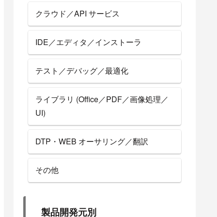
クラウド／API サービス
IDE／エディタ／インストーラ
テスト／デバッグ／最適化
ライブラリ (Office／PDF／画像処理／
UI)
DTP・WEB オーサリング／翻訳
その他
製品開発元別