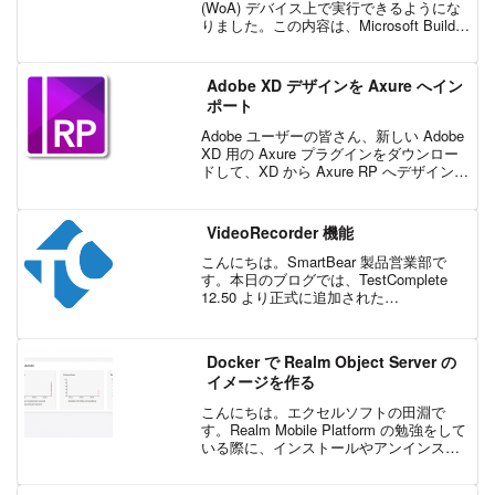
(WoA) デバイス上で実行できるようにな
りました。この内容は、Microsoft Build
における Microsoft の「Introducing the
Next Ge...
Adobe XD デザインを Axure へイン
ポート
Adobe ユーザーの皆さん、新しい Adobe
XD 用の Axure プラグインをダウンロー
ドして、XD から Axure RP へデザインを
インポートしましょう。XD で開始したデ
ザインやダイアグラムを、パワフルな
Axure RP ...
VideoRecorder 機能
こんにちは。SmartBear 製品営業部で
す。本日のブログでは、TestComplete
12.50 より正式に追加された
VideoRecorder の概要とセットアップ方
法について紹介します。VideoRecorder
機能を使用する...
Docker で Realm Object Server の
イメージを作る
こんにちは。エクセルソフトの田淵で
す。Realm Mobile Platform の勉強をして
いる際に、インストールやアンインスト
ールを繰り返していたため、Docker で出
来たら便利だなーと思いました。