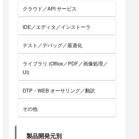
クラウド／API サービス
IDE／エディタ／インストーラ
テスト／デバッグ／最適化
ライブラリ (Office／PDF／画像処理／
UI)
DTP・WEB オーサリング／翻訳
その他
製品開発元別