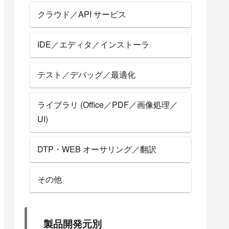
クラウド／API サービス
IDE／エディタ／インストーラ
テスト／デバッグ／最適化
ライブラリ (Office／PDF／画像処理／
UI)
DTP・WEB オーサリング／翻訳
その他
製品開発元別