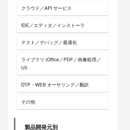
クラウド／API サービス
IDE／エディタ／インストーラ
テスト／デバッグ／最適化
ライブラリ (Office／PDF／画像処理／
UI)
DTP・WEB オーサリング／翻訳
その他
製品開発元別