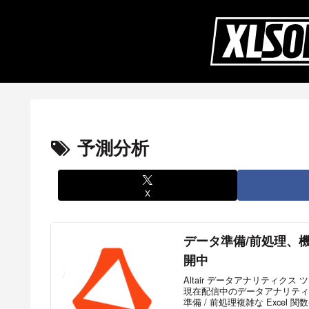
予測分析
X
データ準備/前処理、機
開中
Altair データアナリティ
現在配信中のデータアナリティ
準備 / 前処理複雑な Excel 関数