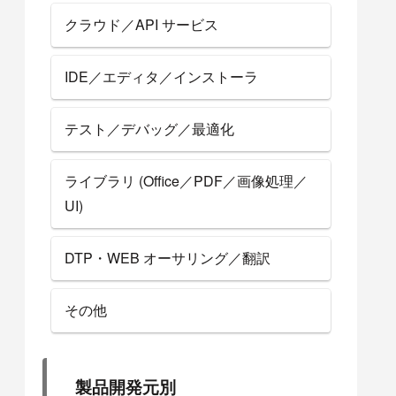
クラウド／API サービス
IDE／エディタ／インストーラ
テスト／デバッグ／最適化
ライブラリ (Office／PDF／画像処理／
UI)
DTP・WEB オーサリング／翻訳
その他
製品開発元別