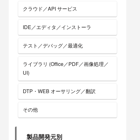
クラウド／API サービス
IDE／エディタ／インストーラ
テスト／デバッグ／最適化
ライブラリ (Office／PDF／画像処理／
UI)
DTP・WEB オーサリング／翻訳
その他
製品開発元別