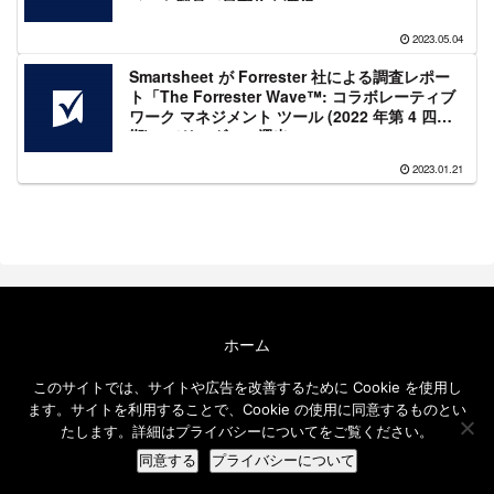
メント製品で最高位を獲得
2023.05.04
Smartsheet が Forrester 社による調査レポー
ト「The Forrester Wave™: コラボレーティブ
ワーク マネジメント ツール (2022 年第 4 四半
期)」でリーダーに選出
2023.01.21
ホーム
エクセルソフト ブログについて
このサイトでは、サイトや広告を改善するために Cookie を使用し
免責事項
ます。サイトを利用することで、Cookie の使用に同意するものとい
メールニュース
たします。詳細はプライバシーについてをご覧ください。
© 2016-2026 エクセルソフト ブログ.
同意する
プライバシーについて
ホーム
検索
トップ
サイドバー