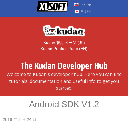
Skip
English
to
日本語
content
Kudan 製品ページ (JP)
Kudan Product Page (EN)
The Kudan Developer Hub
Welcome to Kudan's developer hub. Here you can find
tutorials, documentation and useful info to get you
started.
Android SDK V1.2
2016 年 3 月 24 日