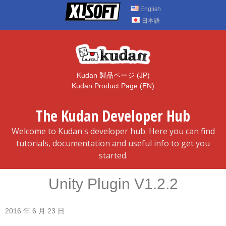
Skip
English
to
日本語
content
Kudan 製品ページ (JP)
Kudan Product Page (EN)
The Kudan Developer Hub
Welcome to Kudan's developer hub. Here you can find
tutorials, documentation and useful info to get you
started.
Unity Plugin V1.2.2
2016 年 6 月 23 日