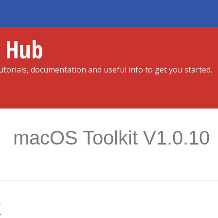
r Hub
torials, documentation and useful info to get you started.
macOS Toolkit V1.0.10
正