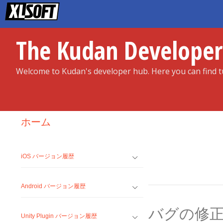
Skip
to
content
The Kudan Develope
Welcome to Kudan's developer hub. Here you can find tu
ホーム
iOS バージョン履歴
Android バージョン履歴
バグの修
Unity Plugin バージョン履歴