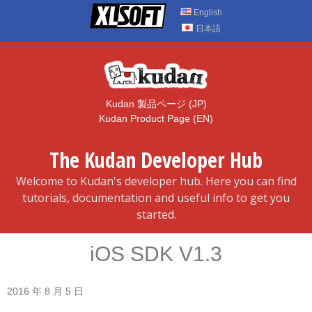
Skip
English
to
日本語
content
Kudan 製品ページ (JP)
Kudan Product Page (EN)
The Kudan Developer Hub
Welcome to Kudan's developer hub. Here you can find
tutorials, documentation and useful info to get you
started.
iOS SDK V1.3
2016 年 8 月 5 日