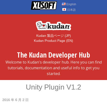
Skip
English
to
日本語
content
Kudan 製品ページ (JP)
Kudan Product Page (EN)
The Kudan Developer Hub
Welcome to Kudan's developer hub. Here you can find
tutorials, documentation and useful info to get you
started.
Unity Plugin V1.2
2016 年 6 月 2 日