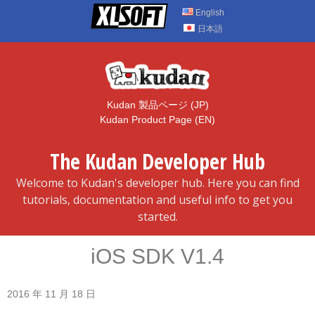
Skip
English
to
日本語
content
Kudan 製品ページ (JP)
Kudan Product Page (EN)
The Kudan Developer Hub
Welcome to Kudan's developer hub. Here you can find
tutorials, documentation and useful info to get you
started.
iOS SDK V1.4
2016 年 11 月 18 日