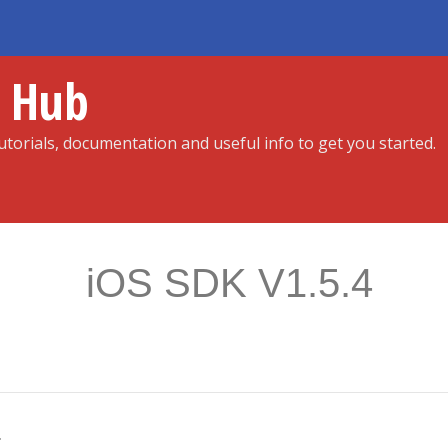
r Hub
torials, documentation and useful info to get you started.
iOS SDK V1.5.4