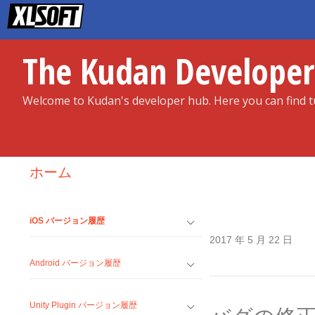
Skip
to
content
The Kudan Develope
Welcome to Kudan's developer hub. Here you can find tu
ホーム
iOS バージョン履歴
2017 年 5 月 22 日
Android バージョン履歴
Unity Plugin バージョン履歴