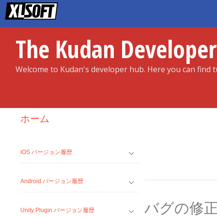
Skip
to
content
The Kudan Develope
Welcome to Kudan's developer hub. Here you can find tu
ホーム
iOS バージョン履歴
Android バージョン履歴
バグの修
Unity Plugin バージョン履歴