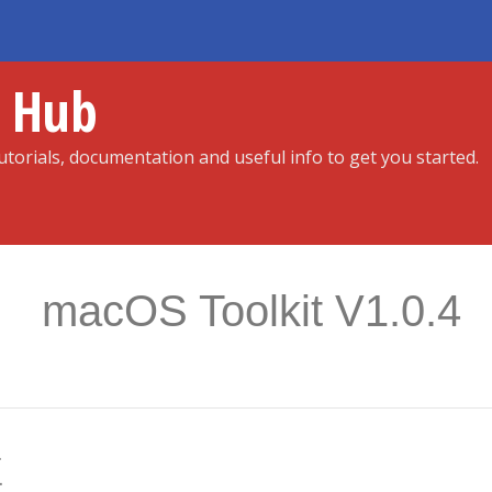
r Hub
torials, documentation and useful info to get you started.
macOS Toolkit V1.0.4
正