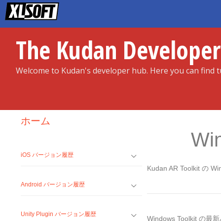
Skip
to
content
The Kudan Develope
Welcome to Kudan's developer hub. Here you can find tu
ホーム
Wi
iOS バージョン履歴
Kudan AR Toolkit
Android バージョン履歴
Unity Plugin バージョン履歴
Windows Toolkit 