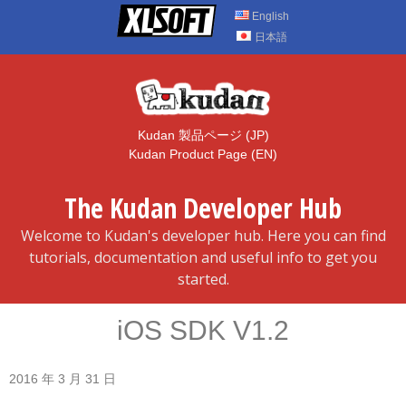
Skip
English
to
日本語
content
Kudan 製品ページ (JP)
Kudan Product Page (EN)
The Kudan Developer Hub
Welcome to Kudan's developer hub. Here you can find
tutorials, documentation and useful info to get you
started.
iOS SDK V1.2
2016 年 3 月 31 日