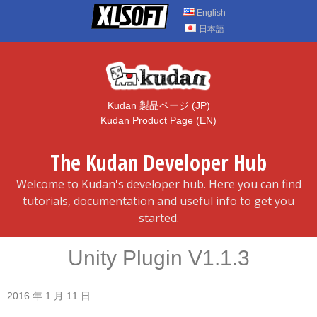
Skip
English
to
日本語
content
Kudan 製品ページ (JP)
Kudan Product Page (EN)
The Kudan Developer Hub
Welcome to Kudan's developer hub. Here you can find
tutorials, documentation and useful info to get you
started.
Unity Plugin V1.1.3
2016 年 1 月 11 日