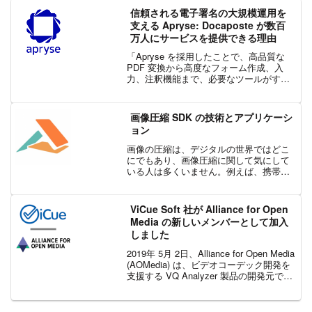
「正確度」に関する概念につい...
信頼される電子署名の大規模運用を
支える Apryse: Docaposte が数百
万人にサービスを提供できる理由
「Apryse を採用したことで、高品質な
PDF 変換から高度なフォーム作成、入
力、注釈機能まで、必要なツールがすべ
て揃いました。しかも 1 つの SDK に集
約されています。」— Docaposte プロダ
クト責任者 Nacim Ham...
画像圧縮 SDK の技術とアプリケーシ
ョン
画像の圧縮は、デジタルの世界ではどこ
にでもあり、画像圧縮に関して気にして
いる人は多くいません。例えば、携帯電
話の写真の容量が足りない、Webページ
の読み込みが遅い、画像のピクセル数が
多すぎるなど、一般的な圧縮の問題が立
ViCue Soft 社が Alliance for Open
ちはだかったとしても、...
Media の新しいメンバーとして加入
しました
2019年 5月 2日、Alliance for Open Media
(AOMedia) は、ビデオコーデック開発を
支援する VQ Analyzer 製品の開発元であ
る ViCue Soft 社が、Promoter Member
としてメ...