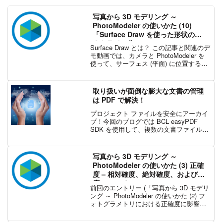
写真から 3D モデリング ～
PhotoModeler の使いかた (10)
「Surface Draw を使った形状のア
ウトライン化」
Surface Draw とは？ この記事と関連のデ
モ動画では、カメラと PhotoModeler を
使って、サーフェス (平面) に位置する形
状をモデリングや測定したり、図面化す
る方法を紹介しま
す。 PhotoModeler の Surf...
取り扱いが面倒な膨大な文書の管理
は PDF で解決！
プロジェクト ファイルを安全にアーカイ
ブ！今回のブログでは BCL easyPDF
SDK を使用して、複数の文書ファイルを
結合し PDF に変換するアプリケーション
の開発方法を紹介します。オフィスで
日々発生する多種多様な文書をどのよう
写真から 3D モデリング ～
に管...
PhotoModeler の使いかた (3) 正確
度 – 相対確度、絶対確度、および精
度について
前回のエントリー (「写真から 3D モデリ
ング ～ PhotoModeler の使いかた (2) フ
ォトグラメトリにおける正確度に影響す
る要因」) では、フォトグラメトリ プロ
ジェクトを作成する上で非常に重要な