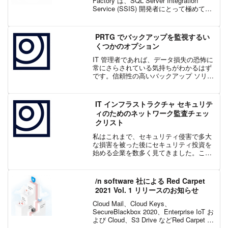
Factory は、SQL Server Integration
Service (SSIS) 開発者にとって極めて重
要なパフォーマンスの高い SSIS コンポ
ーネントおよびタスクを ...
PRTG でバックアップを監視するい
くつかのオプション
IT 管理者であれば、データ損失の恐怖に
常にさらされている気持ちがわかるはず
です。信頼性の高いバックアップ ソリュ
ーションを導入しているので、定期的な
バックアップは問題なく行われていると
思っていても、重要なバックアップが失
IT インフラストラクチャ セキュリテ
敗し、自社のデータ...
ィのためのネットワーク監査チェッ
クリスト
私はこれまで、セキュリティ侵害で多大
な損害を被った後にセキュリティ投資を
始める企業を数多く見てきました。これ
は、顧客のデータベースがランサムウェ
アによって暗号化されてしまった後に、
慌ててサーバーにパッチを適用するよう
/n software 社による Red Carpet
なものです。事後対応型の...
2021 Vol. 1 リリースのお知らせ
Cloud Mail、Cloud Keys、
SecureBlackbox 2020、Enterprise IoT お
よび Cloud、S3 Drive などRed Carpet 年
間サブスクリプション2021 Vol.1今回のア