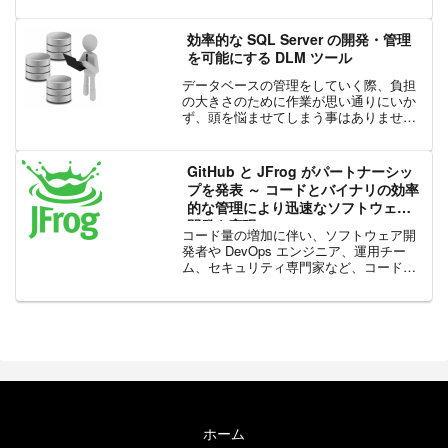
ップデートで...
効率的な SQL Server の開発・管理
を可能にする DLM ツール
データベースの管理をしていく際、負担
の大きさのために作業が思い通りにいか
ず、頭を悩ませてしまう事はありません
か?バージョン管理やリリース作業は手作
業であるため、エラー発生を免れない部
分がある上、運用開始後のモニタリング
GitHub と JFrog がパートナーシッ
にてパフォーマンスの悪...
プを発表 ～ コードとバイナリの効率
的な管理により迅速なソフトウェア
開発を実現
コード量の増加に伴い、ソフトウェア開
発者や DevOps エンジニア、運用チー
ム、セキュリティ専門家など、コードに
触れるすべての人が、ソフトウェアのセ
キュリティ保護、配信、スケーリングと
いった細かい作業に時間を費やしていま
す。これにより創造...
ホーム