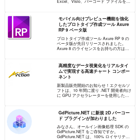
Excel、Visio、バーコード ファイルを操
作できる API ライブラリをすべて含んだ
スイート製品となる、Aspose.Total for
Node.js via Java がリリースされまし
モバイル向けプレビュー機能を強化
た。
したプロトタイプ作成ツール Axure
RP 9 ベータ版
プロトタイプ作成ツール Axure RP 9 の
ベータ版が先日リリースされました。
Axure 8 のライセンスをお持ちの方は、
そのまま Axure RP 9 ベーダ版をご利用
いただけます。Axure RP 9 ベータ版のダ
ウンロードについて...
高精度なデータ視覚化をリアルタイ
ムで実現する高速チャート コンポー
ネント
新製品販売開始のお知らせ！エクセルソ
フトは、10 年間に渡り .NET 開発者向け
に GPU アクセラレーターを使用したチ
ャート コンポ―ネントの開発を進めてき
た Arction 社が提供する LightningChart
SDK を販売開...
GdPicture.NET に新規 2D バーコー
ド プラグインが加わりました
みなさん、オールイン画像処理 SDK の
GdPicture.NET をご存知ですか。
GdPicture.NET は、100% ロイヤリティ