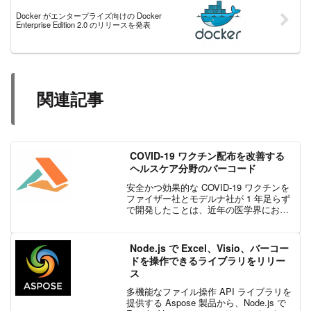
Docker がエンタープライズ向けの Docker
Enterprise Edition 2.0 のリリースを発表
関連記事
COVID-19 ワクチン配布を改善する
ヘルスケア分野のバーコード
安全かつ効果的な COVID-19 ワクチンを
ファイザー社とモデルナ社が 1 年足らず
で開発したことは、近年の医学界におけ
る偉業のひとつです。しかし、ワクチン
が利用可能となった今、医療業界と政府
当局は、国民に迅速かつ効率的にワクチ
Node.js で Excel、Visio、バーコー
ンの配布を...
ドを操作できるライブラリをリリー
ス
多機能なファイル操作 API ライブラリを
提供する Aspose 製品から、Node.js で