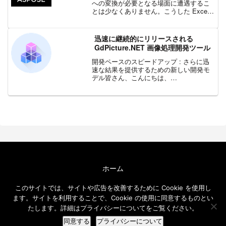
への変換が必要となる場面に遭遇するこ
とは少なくありません。こうした Excel
形式への変換処理は、データ分析やレポ
ート作成の際や、受け取ったテキスト デ
ータを二次加工するため...
迅速に継続的にリリースされる
GdPicture.NET 画像処理開発ツール
開発ペースのスピードアップ : さらに迅
速な結果を提供するための新しい開発モ
デル皆さん、こんにちは、
GdPicture.NET は、現在のベスト プラク
ティスに適応するために、2003 年に作成
されてから 15年間進化を続けています。
新...
ホーム
エクセルソフト ブログについて
このサイトでは、サイトや広告を改善するために Cookie を使用し
免責事項
ます。サイトを利用することで、Cookie の使用に同意するものとい
メールニュース
たします。詳細はプライバシーについてをご覧ください。
© 2016-2026 エクセルソフト ブログ.
同意する
プライバシーについて