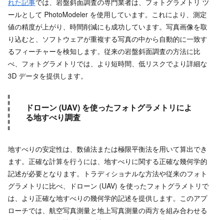
れた記事
では、岩盤斜面調査の専門業者は、フォトグラメトリ ツ
ールとして PhotoModeler を使用しています。これにより、測定
値の精度が上がり、時間削減にも成功しています。写真画像を取
り込むと、ソフトウェアが重複する写真の中から自動的に一致す
るフィーチャーを検知します。従来の岩盤斜面調査の方法に比
べ、フォトグラメトリでは、より短時間、低リスクでより詳細な
3D データを提供します。
ドローン (UAV) を使ったフォトグラメトリによ
る地すべり調査
地すべりの安定性は、数値法または極限平衡法を用いて算出でき
ます。正確な計算を行うには、地すべりに関する正確な幾何学的
記述が必要となります。トラディショナルな方法や従来のフォト
グラメトリに比べ、ドローン (UAV) を使ったフォトグラメトリで
は、より正確な地すべりの幾何学的記述を提供します。このアプ
ローチでは、航空写真測量と地上写真測量の両方を組み合わせる