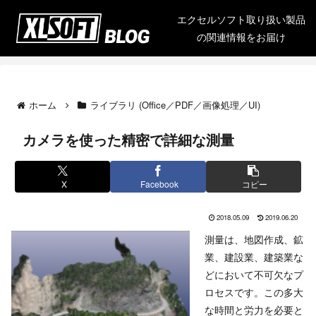
エクセルソフト取り扱い製品
の関連情報をお届け
ホーム
ライブラリ (Office／PDF／画像処理／UI)
カメラを使った精密で詳細な測量
X
Facebook
コピー
2018.05.09
2019.06.20
測量は、地図作成、鉱
業、建設業、建築業な
どにおいて不可欠なプ
ロセスです。この多大
な時間と労力を必要と