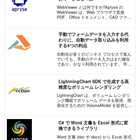
WebViewer とは何ですか?Apryse の
WebViewer は、Web ブラウザで直接
PDF、Office ドキュメント、CAD ファイ
ル、その他のファイル形式を表示、注釈
付け、編集できるようにする強力な
JavaScript...
手動でフォームデータを入力する代
わりに、自動データ取り込みを利用
する4つの利点
自動化が多くのビジネス プロセスで進ん
でいても、手動のデータ入力はまだ健在
であり、かなり利用されています。 学校
から銀行、病院などのさまざまな業界の
企業は、従業員がフォームからコンピュ
ーターシステムに情報を入力するという
LightningChart SDK で生成する高
面倒なプロセスに頼っ...
精度なボリューム レンダリング
LightningChart は、ボリューム レンダリ
ング機能でボリューム データを取得、視
覚化するための VolumeModel を提供しま
す。Arction 社のレンダリング エンジン
は、レイ キャスティング法を用いていま
す。データ セ...
C# で Word 文書を Excel 形式に変
換できるライブラリ
Word 文書 (doc や docx) から Excel 形式