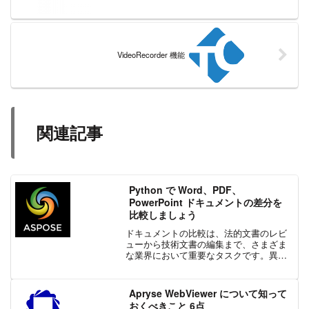
VideoRecorder 機能
関連記事
Python で Word、PDF、
PowerPoint ドキュメントの差分を
比較しましょう
ドキュメントの比較は、法的文書のレビ
ューから技術文書の編集まで、さまざま
な業界において重要なタスクです。異な
る文書間で正確性を確保し、変更箇所を
特定することは、多くの時間と労力がか
かります。Word 文書の異なるバージョン
Apryse WebViewer について知って
を比較したり、PD...
おくべきこと 6点