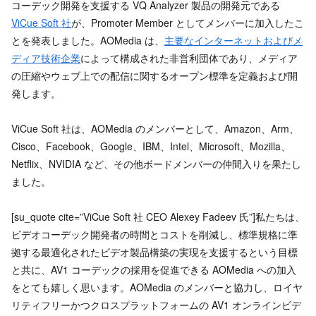
コーデック開発を支援する VQ Analyzer 製品の開発元である
ViCue Soft 社
が、Promoter Member としてメンバーに加入したこ
とを発表しました。AOMedia は、
主要なインターネットおよびメ
ディア技術企業
によって構成された非営利団体であり、メディア
の圧縮やウェブ上での配信に関するオープン標準を定義および開
発します。
ViCue Soft 社は、AOMedia のメンバーとして、Amazon、Arm、
Cisco、Facebook、Google、IBM、Intel、Microsoft、Mozilla、
Netflix、NVIDIA など、その他ボードメンバーの仲間入りを果たし
ました。
[su_quote cite=”ViCue Soft 社 CEO Alexey Fadeev 氏”]私たちは、
ビデオコーデック開発者の時間とコストを削減し、標準規格に準
拠する最適化されたビデオ製品構築の実現を支援するという目標
と共に、AV1 コーデックの採用を促進できる AOMedia への加入
をとても嬉しく思います。AOMedia のメンバーと協力し、ロイヤ
リティフリーかつクロスプラットフォームの AV1 オンラインビデ