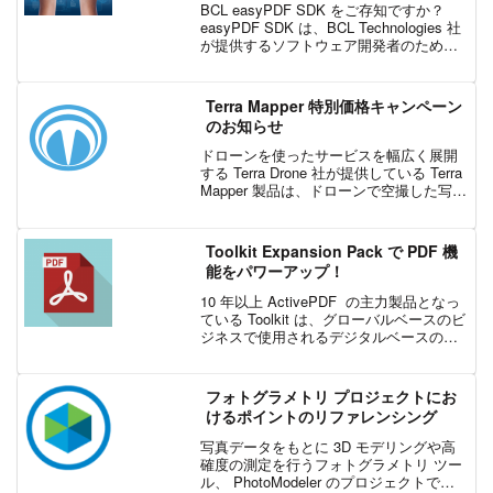
BCL easyPDF SDK をご存知ですか？
easyPDF SDK は、BCL Technologies 社
が提供するソフトウェア開発者のための
PDF を API で操作できる PDF アプリケ
ーション開発コンポーネントです。さま
ざ...
Terra Mapper 特別価格キャンペーン
のお知らせ
ドローンを使ったサービスを幅広く展開
する Terra Drone 社が提供している Terra
Mapper 製品は、ドローンで空撮した写真
データの三次元化から詳細な解析までを
一貫して行える、測量向けのソフトウェ
アです。主要な機能として、標...
Toolkit Expansion Pack で PDF 機
能をパワーアップ！
10 年以上 ActivePDF の主力製品となっ
ている Toolkit は、グローバルベースのビ
ジネスで使用されるデジタルベースのド
キュメントの作成、表示、変更、および
アーカイブする為のサーバーベースの
PDFソリューションです。最近、A...
フォトグラメトリ プロジェクトにお
けるポイントのリファレンシング
写真データをもとに 3D モデリングや高
確度の測定を行うフォトグラメトリ ツー
ル、 PhotoModeler のプロジェクトで