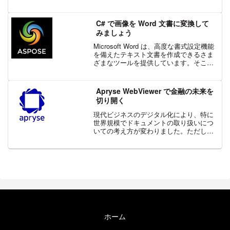
は、「リファレンシング」という作業が
発生します。リファレンシングとは、2
つ以上の異なる画像上のマーキングが、
C# で画像を Word 文書に変換して
空間...
みましょう
Microsoft Word は、高度な書式設定機能
を備えたテキスト文書を作成できるさま
ざまなツールを提供しています。そこ
で、Aspose.Word 製品では一般的なテキ
ストの書式設定だけでなく、さまざまな
グラフィック要素や画像を Word...
Apryse WebViewer で金融の未来を
切り開く
現代ビジネスのデジタル化により、特に
世界規模でドキュメントの取り扱いにつ
いての考え方が変わりました。ただし、
特にデジタル顧客資料の管理において
は、金融機関にとって重大な懸念事項で
ある固有のリスクが伴います。Apryse
WebViewer ...
ホーム
エクセルソフト ブログについて