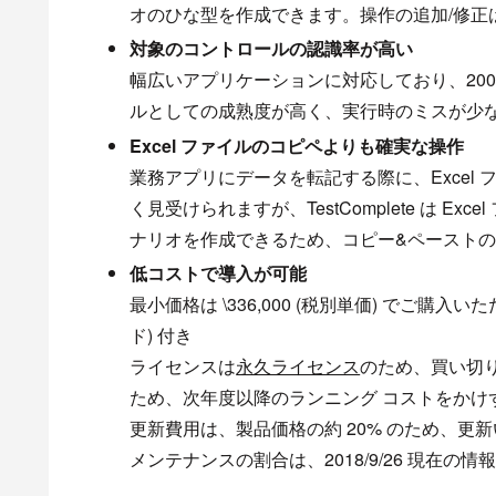
オのひな型を作成できます。操作の追加/修正は
対象のコントロールの認識率が高い
幅広いアプリケーションに対応しており、20
ルとしての成熟度が高く、実行時のミスが少
Excel ファイルのコピペよりも確実な操作
業務アプリにデータを転記する際に、Excel
く見受けられますが、TestComplete は 
ナリオを作成できるため、コピー&ペースト
低コストで導入が可能
最小価格は \336,000 (税別単価) でご購
ド) 付き
ライセンスは
永久ライセンス
のため、買い切
ため、次年度以降のランニング コストをかけ
更新費用は、製品価格の約 20% のため、更
メンテナンスの割合は、2018/9/26 現在の情