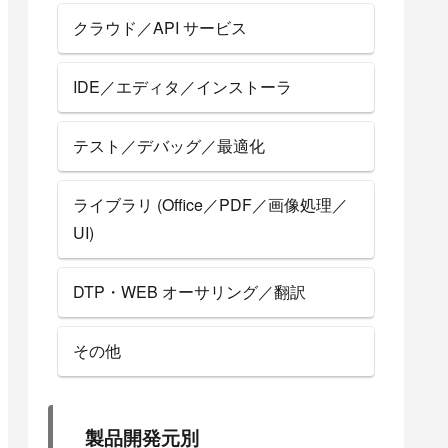
クラウド／API サービス
IDE／エディタ／インストーラ
テスト／デバッグ／最適化
ライブラリ (Office／PDF／画像処理／
UI)
DTP・WEB オーサリング／翻訳
その他
製品開発元別