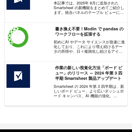
本記事では、2025年 8月に追加された
Smartsheet の新機能をまとめてご紹介し
ます。統合パネルのテーブル ビューに
Jira および Salesforce コネクタが追加さ
れ、新たなアクセス経路としてシートか
ら直接ワークフローを...
書き換え不要！Modin で pandas の
ワークフローを拡張する
初めにAI やデータ サイエンスが急速に進
化しており、これにより増え続けるデー
タの所得や、日々複雑化し続けるアイデ
ィアやソリューションを導き出すことが
できるようになりました。一方で、これ
らの進歩は、価値の抽出からシステム エ
作業の新しい視覚化方法「ボード ビ
ンジニアリングへ...
ュー」のリリース ～ 2024 年第 3 四
半期 Smartsheet 製品アップデート
Smartsheet の 2024 年第 3 四半期は、新
しいボード ビュー、より広いダッシュボ
ード キャンバス、AI 機能の強化、
Resource Management の高度なレポート
など、Smartsheet に多くの新機能が追加
され...