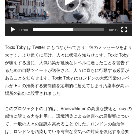
ヤ
ー
00:00
00:03
Toxic Toby は Twitter にもつながっており、彼のメッセージをより
大きく、より遠くに届け、人々に状況を知らせます。Toxic Toby
が咳をする度に、大気汚染が危険なレベルに達したことを警告す
るための自動ツイートが送信され、人々に直ちに行動する必要が
あることを知らせます。Toxic Toby はロンドンの大気汚染のレベ
ルが EU の推奨する規制値を定期的に超えてしまう汚染率が高い
場所の街灯に設置されました
このプロジェクトの目的は、BreezoMeter の高度な技術とToby の
感情に訴える力を利用し、環境汚染による健康への悪影響につい
て、一般の人々の認識を高めることでした。ロンドンの自治体
は、ロンドンを汚染している有害な空気への対策を強化する必要