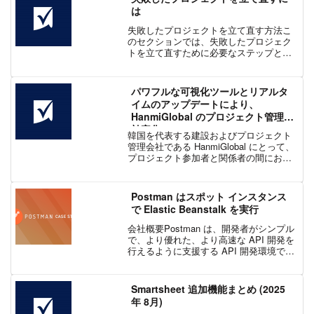
は
失敗したプロジェクトを立て直す方法こ
のセクションでは、失敗したプロジェク
トを立て直すために必要なステップとア
クションについて詳しく説明します。こ
のブログ記事は「プロジェクトが失敗し
てしまう原因とは」の続編です。1. 失敗
パワフルな可視化ツールとリアルタ
したプロジェクトを認...
イムのアップデートにより、
HanmiGlobal のプロジェクト管理が
効率化
韓国を代表する建設およびプロジェクト
管理会社である HanmiGlobal にとって、
プロジェクト参加者と関係者の間におけ
る絶え間ないコミュニケーションは必要
不可欠です。Smartsheet と現地パートナ
ーである KYCM Firm の支...
Postman はスポット インスタンス
で Elastic Beanstalk を実行
会社概要Postman は、開発者がシンプル
で、より優れた、より高速な API 開発を
行えるように支援する API 開発環境で
す。500 万人の開発者と 10 万社以上の企
業により毎月 1 億 3 千万の API へのアク
セスに使用されてい...
Smartsheet 追加機能まとめ (2025
年 8月)