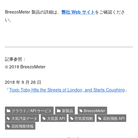
BreezoMeter 製品の詳細は、
弊社 Web サイト
をご確認くださ
い。
記事参照：
© 2019 BreezoMeter
2018 年 9 月 26 日
「
Toxic Toby Hits the Streets of London, and Starts Coughing
」
クラウド／API サービス
新製品
BreezoMeter
大気汚染データ
大気質 API
空気質指数
花粉飛散 API
花粉飛散情報