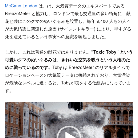
McCann London
は、は、大気質データのエキスパートである
BreezoMeter と協力し、ロンドンで最も交通量の多い街角に、献
花と共にこのクマのぬいぐるみを設置し、毎年 9,400 人もの人々
が大気汚染に関連した原因 (サイレントキラー) により、早すぎる
死を迎えているという事実への意識を喚起しました。
しかし、これは普通の献花ではありません。
“Toxic Toby” という
可愛いクマのぬいぐるみは、きれいな空気を吸うという人権のた
めに戦っているのです。
Toby は BreezoMeter のリアルタイムで
ロケーションベースの大気質データに接続されており、大気汚染
が危険なレベルに達すると、Tobyが咳をする仕組みになっていま
す。
動
画
プ
レ
ー