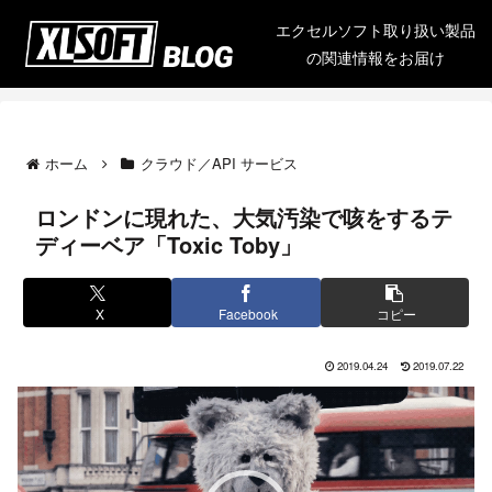
エクセルソフト取り扱い製品
の関連情報をお届け
ホーム
クラウド／API サービス
ロンドンに現れた、大気汚染で咳をするテ
ディーベア「Toxic Toby」
X
Facebook
コピー
2019.04.24
2019.07.22
動
画
プ
レ