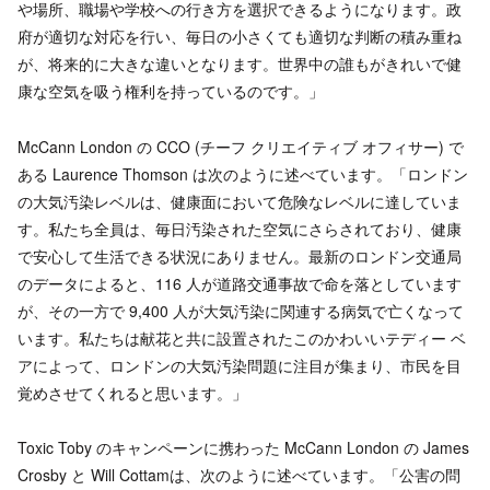
や場所、職場や学校への行き方を選択できるようになります。政
府が適切な対応を行い、毎日の小さくても適切な判断の積み重ね
が、将来的に大きな違いとなります。世界中の誰もがきれいで健
康な空気を吸う権利を持っているのです。」
McCann London の CCO (チーフ クリエイティブ オフィサー) で
ある Laurence Thomson は次のように述べています。「ロンドン
の大気汚染レベルは、健康面において危険なレベルに達していま
す。私たち全員は、毎日汚染された空気にさらされており、健康
で安心して生活できる状況にありません。最新のロンドン交通局
のデータによると、116 人が道路交通事故で命を落としています
が、その一方で 9,400 人が大気汚染に関連する病気で亡くなって
います。私たちは献花と共に設置されたこのかわいいテディー ベ
アによって、ロンドンの大気汚染問題に注目が集まり、市民を目
覚めさせてくれると思います。」
Toxic Toby のキャンペーンに携わった McCann London の James
Crosby と Will Cottamは、次のように述べています。「公害の問