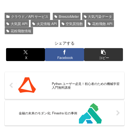
クラウド／API サービス
BreezoMeter
大気汚染データ
大気質 API
火災情報 API
空気質指数
花粉飛散 API
花粉飛散情報
シェアする
X
Facebook
コピー
Python ユーザー必見！初心者のための機械学習
入門無料講座
金融の未来のモダン化: Finastra 社の事例