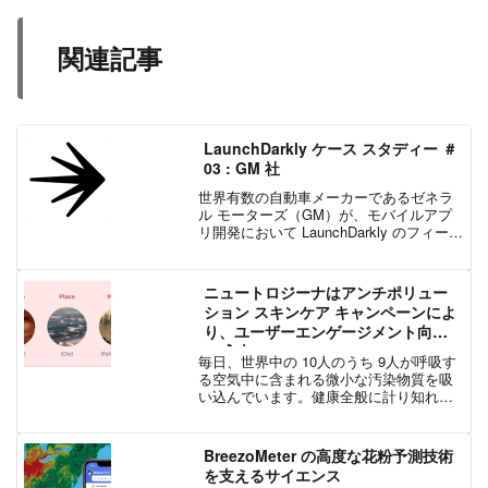
関連記事
LaunchDarkly ケース スタディー ＃
03 : GM 社
世界有数の自動車メーカーであるゼネラ
ル モーターズ（GM）が、モバイルアプ
リ開発において LaunchDarkly のフィーチ
ャー フラグをどのように活用したか紹
介。
ニュートロジーナはアンチポリュー
ション スキンケア キャンペーンによ
り、ユーザーエンゲージメント向上
に成功
毎日、世界中の 10人のうち 9人が呼吸す
る空気中に含まれる微小な汚染物質を吸
い込んでいます。健康全般に計り知れな
い有害な影響を及ぼすだけでなく、有害
な大気汚染への暴露は、私たちの体の中
で最も大きな器官である皮膚にも影響を
BreezoMeter の高度な花粉予測技術
与えます。学術研究...
を支えるサイエンス