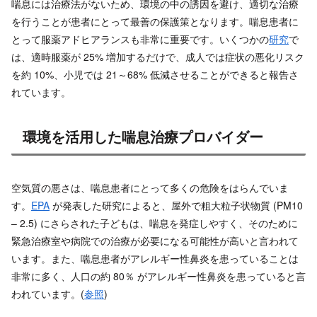
喘息には治療法がないため、環境の中の誘因を避け、適切な治療
を行うことが患者にとって最善の保護策となります。喘息患者に
とって服薬アドヒアランスも非常に重要です。いくつかの
研究
で
は、適時服薬が 25% 増加するだけで、成人では症状の悪化リスク
を約 10%、小児では 21～68% 低減させることができると報告さ
れています。
環境を活用した喘息治療プロバイダー
空気質の悪さは、喘息患者にとって多くの危険をはらんでいま
す。
EPA
が発表した研究によると、屋外で粗大粒子状物質 (PM10
– 2.5) にさらされた子どもは、喘息を発症しやすく、そのために
緊急治療室や病院での治療が必要になる可能性が高いと言われて
います。また、喘息患者がアレルギー性鼻炎を患っていることは
非常に多く、人口の約 80％ がアレルギー性鼻炎を患っていると言
われています。(
参照
)