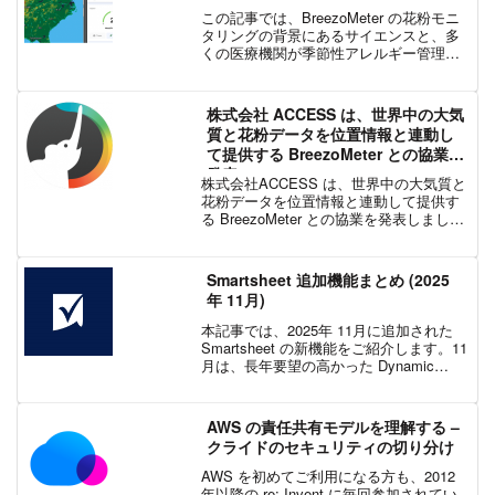
この記事では、BreezoMeter の花粉モニ
タリングの背景にあるサイエンスと、多
くの医療機関が季節性アレルギー管理ソ
リューションの開発に BreezoMeter の洞
察力を利用している理由について説明し
ます。季節性アレルギーにかかる高額...
株式会社 ACCESS は、世界中の大気
質と花粉データを位置情報と連動し
て提供する BreezoMeter との協業を
発表
株式会社ACCESS は、世界中の大気質と
花粉データを位置情報と連動して提供す
る BreezoMeter との協業を発表しまし
た。協業により、ACCESS は、
BreezoMeter の大気質・花粉データサー
ビスを ACCESS の車載向け...
Smartsheet 追加機能まとめ (2025
年 11月)
本記事では、2025年 11月に追加された
Smartsheet の新機能をご紹介します。11
月は、長年要望の高かった Dynamic
Dropdowns の第 1 フェーズとして「連動
ドロップダウン列」がリリースされ、複
数シート間でドロッ...
AWS の責任共有モデルを理解する –
クライドのセキュリティの切り分け
AWS を初めてご利用になる方も、2012
年以降の re: Invent に毎回参加されてい