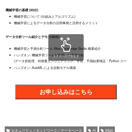
機械学習の基礎 (60分)
機械学習について (仕組みとアルゴリズム)
機械学習によるデータ分析の活用事例と活用するメリット
データ分析ツール紹介とデモ (120分)
機械学習と予測分析ツール Altair Knowledge Studio 概要紹介
ハンズオン: 機械学習ツールを使用した予測分析
スクロールできます
(データ前処理、特徴量エンジニアリング、学習、予測結果検証・Python コード
ハンズオン: AutoML による自動モデル構築
お申し込みはこちら
セキュリティ／ネットワーク／データベース
AI
Altair