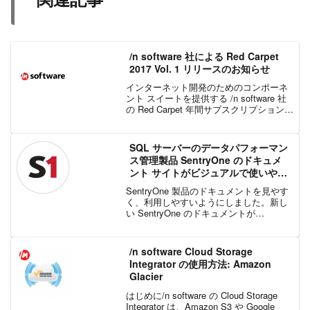
/n software 社による Red Carpet
2017 Vol. 1 リリースのお知らせ
インターネット開発のためのコンポーネ
ント スイートを提供する /n software 社
の Red Carpet 年間サブスクリプションが
アップデートされ、最新版がリリースさ
れました。Visual Studio 2017 のリリース
に向けて...
SQL サーバーのデータパフォーマン
ス管理製品 SentryOne のドキュメ
ント サイトがビジュアルで使いやす
い！
SentryOne 製品のドキュメントを見やす
く、利用しやすいようにしました。新し
い SentryOne のドキュメントが
docs.sentryone.com から入手できるよう
になりました。 この新しい Web サイト
は、SentryO...
/n software Cloud Storage
Integrator の使用方法: Amazon
Glacier
はじめに/n software の Cloud Storage
Integrator は、Amazon S3 や Google