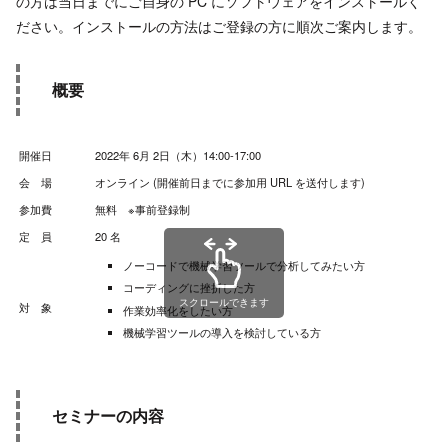
の方は当日までにご自身の PC にソフトウェアをインストールく
ださい。インストールの方法はご登録の方に順次ご案内します。
概要
開催日
2022年 6月 2日（木）14:00-17:00
会 場
オンライン (開催前日までに参加用 URL を送付します)
参加費
無料 ※事前登録制
定 員
20 名
ノーコードで機械学習ツールで分析してみたい方
コーディングに挫折した方
スクロールできます
対 象
作業効率化をしたい方
機械学習ツールの導入を検討している方
セミナーの内容