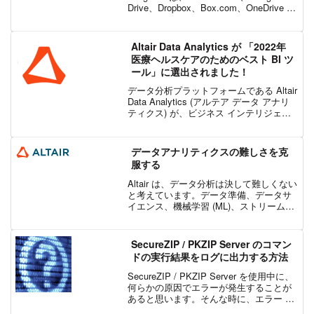
Drive、Dropbox、Box.com、OneDrive な
どのクラウド ストレージ サービスにアク
セスでき...
Altair Data Analytics が 「2022年
医療ヘルスケアのためのベスト BI ツ
ール」に選出されました！
データ分析プラットフォームである Altair
Data Analytics (アルテア データ アナリ
ティクス) が、ビジネス インテリジェン
ス ＆ データ アナリティクスに関する情
報を発信する米 Solutions Review の
「2...
データアナリティクスの難しさを克
服する
Altair は、データ分析は決して難しくない
と考えています。データ準備、データサ
イエンス、機械学習 (ML)、ストリームデ
ータ処理、可視化のための包括的なソリ
ューションである Altair Knowledge
Works™ は、データへの...
SecureZIP / PKZIP Server のコマン
ドの実行結果をログに出力する方法
SecureZIP / PKZIP Server を使用中に、
何らかの原因でエラーが発生することが
あると思います。そんな時に、エラー メ
ッセージをログとしてテキストファイル