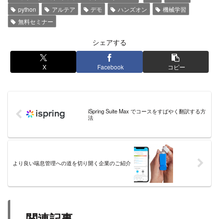
python
アルテア
デモ
ハンズオン
機械学習
無料セミナー
シェアする
X
Facebook
コピー
iSpring Suite Max でコースをすばやく翻訳する方
法
より良い喘息管理への道を切り開く企業のご紹介
関連記事