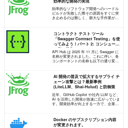
効率的な開発の実現
効率的なソフトウェア開発へのハードル
ビルドが失敗した際その原因をすぐに突
き止めるのは難しく、膨大な手作業が必
要になる場合があります。エラー メッセ
ージやビルド ジョブのサマリーおよび構
成を確認し、テストをデバッグし、ビル
コントラクト テスト ツール
ド コンテキストを詳...
「Swagger Contract Testing」を使
ってみよう！パート 2: コンシューマ
ー側の操作
API Hub は 2025 年 11 月に Swagger に
名称が変更されました。これに伴い、各
コンポーネントの名称も以下の通り変更
されました。・API Hub for Design →
Swagger Studio・API Hub f...
AI 開発の普及で拡大するサプライ チ
ェーン攻撃とは？最新事例
(LiteLLM、Shai-Hulud) と防御策
近年、GitHub Copilot や社内 LLM など、
AI を活用した開発が急速に広がっていま
す。開発効率が向上する一方で、企業の
セキュリティ部門が直面しているのは、
これまでとは本質的に異なるサプライ チ
ェーン リスクです。すでに海外で...
Docker のサブスクリプション内容
が変更されます。