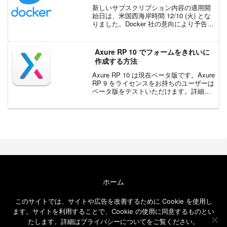
新しいサブスクリプション内容の適用開
始日は、米国西海岸時間 12/10 (火) とな
りました。Docker 社の意向により予告な
く変更される場合がございます。最新情
報は、エクセルソフトまでお問い合わせ
ください。Docker 社は、安全かつ高...
Axure RP 10 でフォームをきれいに
作成する方法
Axure RP 10 は現在ベータ版です。Axure
RP 9 をライセンスをお持ちのユーザーは
ベータ版をテストいただけます。詳細は
こちらをご覧ください。多くのユーザー
が Axure RP を活用する理由として、本
物のようなダイナミックな...
ホーム
エクセルソフト ブログについて
このサイトでは、サイトや広告を改善するために Cookie を使用し
免責事項
ます。サイトを利用することで、Cookie の使用に同意するものとい
メールニュース
たします。詳細はプライバシーについてをご覧ください。