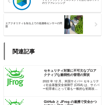
のリファレンシング
エアクオリティを知る上での低価格センサーの問
題
関連記事
セキュリティ対策に不可欠なプロア
クティブな脆弱性の管理の実状
2022 年 12 月、米国サイバー セキュリテ
ィ社会基盤安全保障庁 (CISA) は、サイバ
ー犯罪者にとって最も一般的な初期攻撃
ベクトルは、脆弱な公開アプリケーショ
ンに対するエクスプロイトであり、次い
で VPN などの外部リモート サービ...
GitHub と JFrog の連携で安全かつ