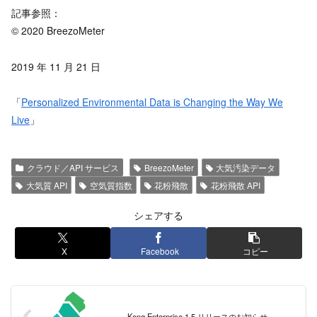
記事参照：
© 2020 BreezoMeter
2019 年 11 月 21 日
「
Personalized Environmental Data is Changing the Way We
Live
」
クラウド／API サービス
BreezoMeter
大気汚染データ
大気質 API
空気質指数
花粉飛散
花粉飛散 API
シェアする
X
Facebook
コピー
Kong Enterprise 1.5 リリースのお知らせ