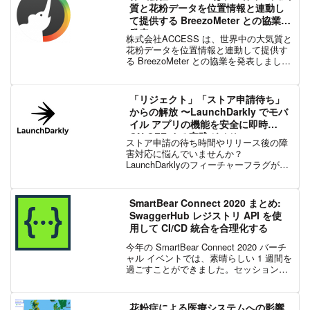
20...
質と花粉データを位置情報と連動し
て提供する BreezoMeter との協業を
発表
株式会社ACCESS は、世界中の大気質と
花粉データを位置情報と連動して提供す
る BreezoMeter との協業を発表しまし
た。協業により、ACCESS は、
BreezoMeter の大気質・花粉データサー
ビスを ACCESS の車載向け...
「リジェクト」「ストア申請待ち」
からの解放 〜LaunchDarkly でモバ
イル アプリの機能を安全に即時
ON/OFF する実践ガイド〜
ストア申請の待ち時間やリリース後の障
害対応に悩んでいませんか？
LaunchDarklyのフィーチャーフラグがモ
バイルアプリのリリース管理を改善。段
階的公開や緊急停止スイッチといった具
体的な使い方をコード付きで解説し、安
SmartBear Connect 2020 まとめ:
全で高速な開発を実現します。
SwaggerHub レジストリ API を使
用して CI/CD 統合を合理化する
今年の SmartBear Connect 2020 バーチ
ャル イベントでは、素晴らしい 1 週間を
過ごすことができました。セッションの
合間にホールで皆さんにお会いすること
はありませんでしたが、孤独なホーム オ
フィスからいくつかの Sla...
花粉症による医療システムへの影響