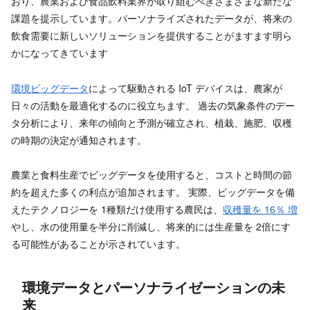
おり、農業および食品飲料業界が取り組むべきさまざまな新たな
課題を提示しています。パーソナライズされたデータが、将来の
飲食需要に新しいソリューションを提供することがますます明ら
かになってきています
環境ビッグデータ
によって駆動される IoT デバイスは、農家が
日々の活動を最適化するのに役立ちます。 過去の気象条件のデー
タ分析により、来年の傾向と予測が確立され、植栽、施肥、収穫
の時期の決定が通知されます。
農業と食料生産でビッグデータを使用すると、コストと時間の節
約を超えた多くの利点が追加されます。 実際、ビッグデータを備
えたテクノロジーを 1種類だけ使用する農民は、
収穫量を 16％ 増
やし、水の使用量を半分に削減し、将来的には生産量を 2倍にす
る可能性があることが示されています。
環境データとパーソナライゼーションの未
来