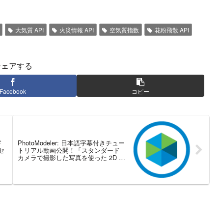
大気質 API
火災情報 API
空気質指数
花粉飛散 API
シェアする
Facebook
コピー
ド
PhotoModeler: 日本語字幕付きチュー
セ
トリアル動画公開！「スタンダード
カメラで撮影した写真を使った 2D テ
ンプレート パターンのデジタル化」