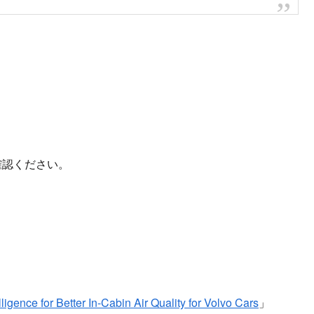
確認ください。
gence for Better In-Cabin Air Quality for Volvo Cars
」