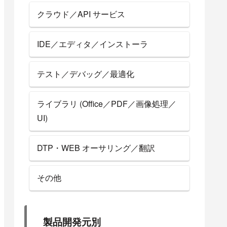
クラウド／API サービス
IDE／エディタ／インストーラ
テスト／デバッグ／最適化
ライブラリ (Office／PDF／画像処理／
UI)
DTP・WEB オーサリング／翻訳
その他
製品開発元別