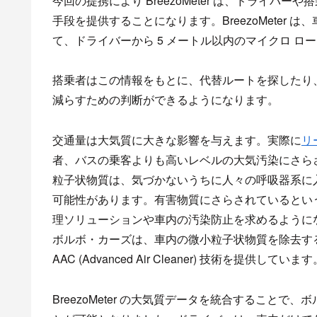
今回の提携により BreezoMeter は、ドライ
手段を提供することになります。BreezoMeter は
て、ドライバーから 5 メートル以内のマイクロ ロ
搭乗者はこの情報をもとに、代替ルートを探したり
減らすための判断ができるようになります。
交通量は大気質に大きな影響を与えます。実際に
リ
者、バスの乗客よりも高いレベルの大気汚染にさらされ
粒子状物質は、気づかないうちに人々の呼吸器系に
可能性があります。有害物質にさらされているとい
理ソリューションや車内の汚染防止を求めるように
ボルボ・カーズは、車内の微小粒子状物質を除去すると
AAC (Advanced Air Cleaner) 技術を提供しています
BreezoMeter の大気質データを統合すること