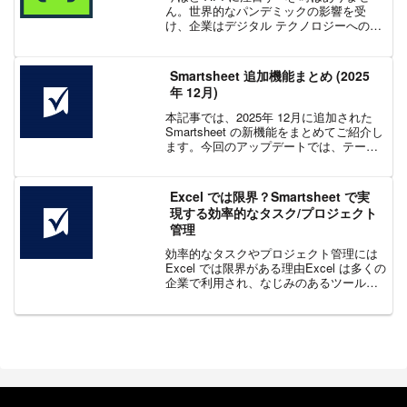
ん。世界的なパンデミックの影響を受
け、企業はデジタル テクノロジーへの依
存度を高めています。API の開発、テス
ト、監視、文書化をサポートするツール
は、デジタル イニシアティブを成功させ
Smartsheet 追加機能まとめ (2025
るために不可欠...
年 12月)
本記事では、2025年 12月に追加された
Smartsheet の新機能をまとめてご紹介し
ます。今回のアップデートでは、テーブ
ル ビューにおけるリクエストの可視化と
一元管理が可能になり、進行中の更新依
頼をこれまで以上に明確に把握できるよ
Excel では限界？Smartsheet で実
う...
現する効率的なタスク/プロジェクト
管理
効率的なタスクやプロジェクト管理には
Excel では限界がある理由Excel は多くの
企業で利用され、なじみのあるツールで
あることから、導入障壁が低いとされて
います。また、その柔軟性から幅広い業
務で使用できます。Excel は便利である
一...