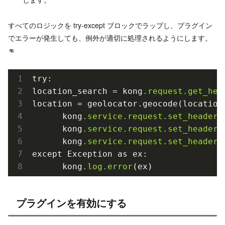
すべてのロジックを try-except ブロックでラップし、プラグイン
でエラーが発生しても、例外が適切に処理されるようにします。
👊
try:

location_search = kong
.request
.get_hea
location = geolocator.geocode(location_
      kong
.service
.request
.set_header
(
      kong
.service
.request
.set_header
(
      kong
.service
.request
.set_header
(
except Exception as ex:

      kong
.log
.error
プラグインを有効にする