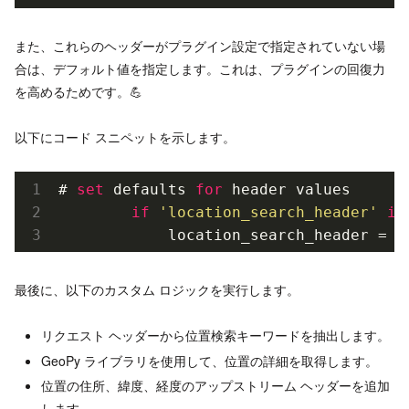
また、これらのヘッダーがプラグイン設定で指定されていない場
合は、デフォルト値を指定します。これは、プラグインの回復力
を高めるためです。💪
以下にコード スニペットを示します。
# 
set
 defaults 
for
 header values

if
'location_search_header'
in
            location_search_header = 
s
最後に、以下のカスタム ロジックを実行します。
リクエスト ヘッダーから位置検索キーワードを抽出します。
GeoPy ライブラリを使用して、位置の詳細を取得します。
位置の住所、緯度、経度のアップストリーム ヘッダーを追加
します。