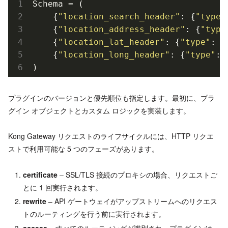
Schema = (

    {
"location_search_header"
: {
"type"
    {
"location_address_header"
: {
"type
    {
"location_lat_header"
: {
"type"
: 
"
    {
"location_long_header"
: {
"type"
: 
プラグインのバージョンと優先順位も指定します。最初に、プラ
グイン オブジェクトとカスタム ロジックを実装します。
Kong Gateway リクエストのライフサイクルには、HTTP リクエ
ストで利用可能な 5 つのフェーズがあります。
certificate
– SSL/TLS 接続のプロキシの場合、リクエストご
とに 1 回実行されます。
rewrite
– API ゲートウェイがアップストリームへのリクエス
トのルーティングを行う前に実行されます。