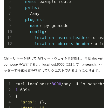
  - 
name
: example-route

paths
:

    - /any

plugins
:

    - 
name
: py-geocode

config
:

location_search_header
: x-searc
location_address_header
Ctrl + C キーを押して API ゲートウェイを再起動し、再度 docker-
compose を実行すると、localhost:8000 に対して「x-search」ヘ
ッダーで検索位置を指定してリクエストできるようになります。
curl localhost:
8000
/any -H 'x-search:
"
1
.639s

{

"args"
: {},
