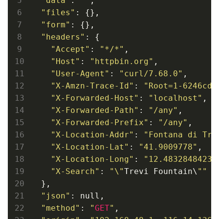
"data"
: 
""
,

"files"
: {},

"form"
: {},

"headers"
: {

"Accept"
: 
"*/*"
,

"Host"
: 
"httpbin.org"
,

"User-Agent"
: 
"curl/7.68.0"
,

"X-Amzn-Trace-Id"
: 
"Root=1-6246cd1
"X-Forwarded-Host"
: 
"localhost"
,

"X-Forwarded-Path"
: 
"/any"
,

"X-Forwarded-Prefix"
: 
"/any"
,

"X-Location-Addr"
: 
"Fontana di Tre
"X-Location-Lat"
: 
"41.9009778"
,

"X-Location-Long"
: 
"12.48328484234
"X-Search"
: 
"\"
Trevi Fountain\
""
  },

"json"
: null,

"method"
: 
"
GET
"
,
