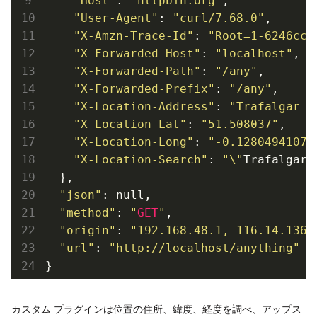
"Host"
: 
"httpbin.org"
,

"User-Agent"
: 
"curl/7.68.0"
,

"X-Amzn-Trace-Id"
: 
"Root=1-6246cc5
"X-Forwarded-Host"
: 
"localhost"
,

"X-Forwarded-Path"
: 
"/any"
,

"X-Forwarded-Prefix"
: 
"/any"
,

"X-Location-Address"
: 
"Trafalgar S
"X-Location-Lat"
: 
"51.508037"
,

"X-Location-Long"
: 
"-0.12804941070
"X-Location-Search"
: 
"\"
Trafalgar 
  },

"json"
: null,

"method"
: 
"
GET
"
,

"origin"
: 
"192.168.48.1, 116.14.136.
"url"
: 
"http://localhost/anything"
カスタム プラグインは位置の住所、緯度、経度を調べ、アップス