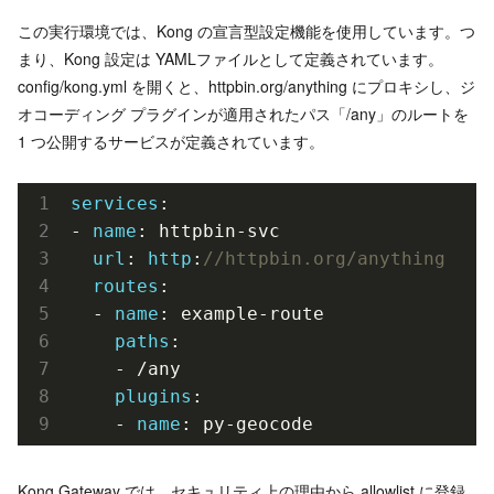
この実行環境では、Kong の宣言型設定機能を使用しています。つ
まり、Kong 設定は YAMLファイルとして定義されています。
config/kong.yml を開くと、httpbin.org/anything にプロキシし、ジ
オコーディング プラグインが適用されたパス「/any」のルートを
1 つ公開するサービスが定義されています。
services
:

- 
name
: httpbin-svc

url
: 
http
:
//httpbin.org/anything
routes
:

  - 
name
: example-route

paths
:

    - /any

plugins
:

    - 
name
Kong Gateway では、セキュリティ上の理由から allowlist に登録