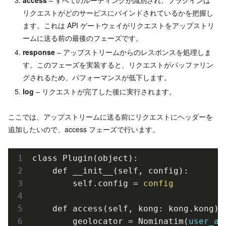
access
– すべてのルーティングが識別され、プラグインは
リクエストがどのサービスにバインドされているかを把握し
ます。これは API ゲートウェイがリクエストをアップストリ
ームに送る前の最後のフェーズです。
response
– アップストリームからのレスポンスを処理しま
す。このフェーズを実装すると、リクエストがバッファリン
グされるため、パフォーマンスが低下します。
log
– リクエストが完了した後に実行されます。
ここでは、アップストリームに送る前にリクエストにヘッダーを
追加したいので、access フェーズで行います。
class Plugin(object):

    def __init__(self, config):

        self.config =
    def access(self, kong: kong.kong):

        geolocator = Nominatim(
user_ag