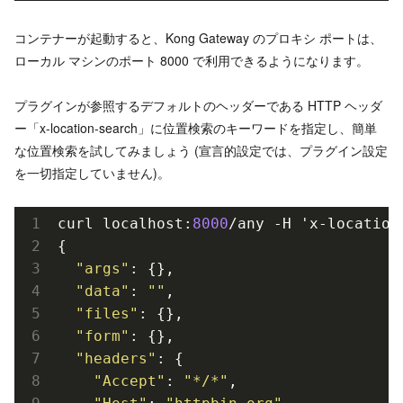
コンテナーが起動すると、Kong Gateway のプロキシ ポートは、
ローカル マシンのポート 8000 で利用できるようになります。
プラグインが参照するデフォルトのヘッダーである HTTP ヘッダ
ー「x-location-search」に位置検索のキーワードを指定し、簡単
な位置検索を試してみましょう (宣言的設定では、プラグイン設定
を一切指定していません)。
curl localhost:
8000
/any -H 'x-location
{

"args"
: {},

"data"
: 
""
,

"files"
: {},

"form"
: {},

"headers"
: {

"Accept"
: 
"*/*"
,
