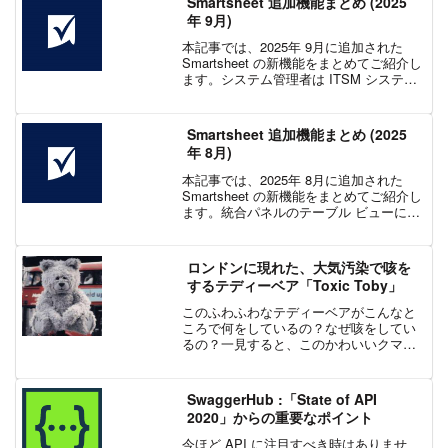
Smartsheet 追加機能まとめ (2025
年 9月)
本記事では、2025年 9月に追加された
Smartsheet の新機能をまとめてご紹介し
ます。システム管理者は ITSM システム
を通じて仮メンバーの承認を自動化でき
るようになり、大規模ユーザーを抱える
組織でもシート管理の効率化と管理負
Smartsheet 追加機能まとめ (2025
荷...
年 8月)
本記事では、2025年 8月に追加された
Smartsheet の新機能をまとめてご紹介し
ます。統合パネルのテーブル ビューに
Jira および Salesforce コネクタが追加さ
れ、新たなアクセス経路としてシートか
ら直接ワークフローを...
ロンドンに現れた、大気汚染で咳を
するテディーベア「Toxic Toby」
このふわふわなテディーベアがこんなと
ころで何をしているの？なぜ咳をしてい
るの？一見すると、このかわいいクマの
ぬいぐるみは、なぜロンドン中心街のに
ぎやかな交差点にいるのかと皆が思うで
しょう。これは、英国広告代理店の
SwaggerHub :「State of API
McCann London...
2020」からの重要なポイント
今ほど API に注目すべき時はありませ