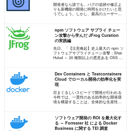
開発者なら誰でも、バグの追跡や修正よ
りも新機能の開発に時間をかけたいと思
うでしょう。しかし、最高のユーザー体
験を生み出すためには、デバッグが必要
です。 BugSnag はモバイル、Web、バッ
クエンド アプリ向けのエラー監視 & 安定
npm ソフトウェア サプライ チェー
性管理ツールです。自動でエラーを監視
ン攻撃から学んだ JFrog Curation
して、レポート、警告、診断を生成しま
の実践編
す。
先日、「【注意喚起】史上最大の npm ソ
フトウェアサプライチェーン攻撃：Shai-
Hulud ～ 20 種類以上の悪意ある OSS パ
ッケージが 1 週間で 200 万回ダウンロー
ド」というブログで、組織に対する npm
パッケージ ダウ...
Dev Containers と Testcontainers
Cloud でローカル開発の効率化を実
現
目まぐるしいスピードで開発が行われる
今昨では、一貫性のある効率的な開発環
境を構築することは、全体的な生産性向
上のために非常に重要です。Docker 自体
は開発者の効率を向上させる強力なツー
ルですが、ローカル開発環境の構成は、
ソフトウェア開発の ROI を最大化す
依然として複雑で...
る ～ Forrester 社 による Docker
Business に関する TEI 調査