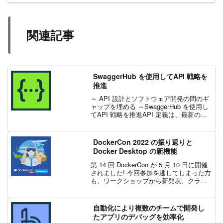
関連記事
SwaggerHub を使用してAPI 戦略を
推進
～ API 設計とソフトウェア開発の間のギ
ャップを埋める ～SwaggerHub を使用し
てAPI 戦略を推進API 定義は、最新のソ
フトウェアを構築するための最も重要な
ツールの 1 つになっています。 OpenAPI
のような機械可読形式...
DockerCon 2022 の振り返りと
Docker Desktop の新機能
第 14 回 DockerCon が 5 月 10 日に開催
されました! 今回参加を逃してしまった方
も、ワークショップから新発表、クラウ
ドネイティブ開発に関する没入型講演や
パネルまで、オンデマンドでご視聴いた
だけます。DockerCon 2...
自動化により複数のチームで開発し
たアプリのデバッグを効率化