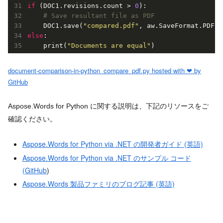
if
 (DOC1.revisions.count > 
0
):

# Save resultant file as PDF
    DOC1.save(
"compared.pdf"
else
:

    print(
"Documents are equal"
document-comparison-in-python_compare_pdf.py hosted with ❤ by
GitHub
Aspose.Words for Python に関する説明は、下記のリソースをご
確認ください。
Aspose.Words for Python via .NET の開発者ガイド (英語)
Aspose.Words for Python via .NET のサンプル コード
(GitHub
)
Aspose.Words 製品ファミリのブログ記事 (英語)