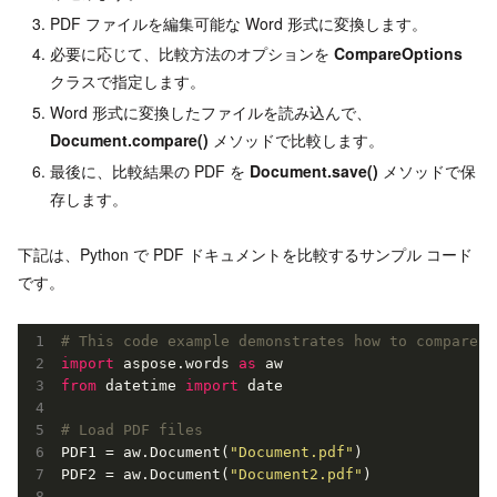
PDF ファイルを編集可能な Word 形式に変換します。
必要に応じて、比較方法のオプションを
CompareOptions
クラスで指定します。
Word 形式に変換したファイルを読み込んで、
Document.compare()
メソッドで比較します。
最後に、比較結果の PDF を
Document.save()
メソッドで保
存します。
下記は、Python で PDF ドキュメントを比較するサンプル コード
です。
# This code example demonstrates how to compare t
import
 aspose.words 
as
from
 datetime 
import
 date

# Load PDF files
PDF1 = aw.Document(
"Document.pdf"
)

PDF2 = aw.Document(
"Document2.pdf"
)
