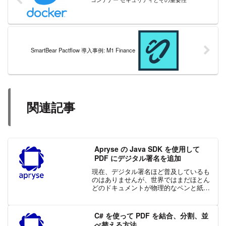
SmartBear Pactflow 導入事例: M1 Finance
関連記事
Apryse の Java SDK を使用して
PDF にデジタル署名を追加
現在、デジタル署名ほど普及しているも
のはありませんが、世界ではまだほとん
どのドキュメントが物理的なペンと紙で
署名されています。企業のプロセスがデ
ジタル化されるにつれて、デジタル署名
の成長は爆発的に増加し続け、アプリケ
C# を使って PDF を結合、分割、並
ーションがこのニーズをサ...
べ替える方法