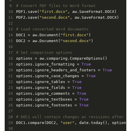
# Convert PDF files to Word format
PDF1.save(
"first.docx"
, aw.SaveFormat.DOCX)

PDF2.save(
"second.docx"
, aw.SaveFormat.DOCX)

# Load converted Word documents 
DOC1 = aw.Document(
"first.docx"
)

DOC2 = aw.Document(
"second.docx"
)

# Set comparison options
options = aw.comparing.CompareOptions()           
options.ignore_formatting = 
True
options.ignore_headers_and_footers = 
True
options.ignore_case_changes = 
True
options.ignore_tables = 
True
options.ignore_fields = 
True
options.ignore_comments = 
True
options.ignore_textboxes = 
True
options.ignore_footnotes = 
True
# DOC1 will contain changes as revisions after co
DOC1.compare(DOC2, 
"user"
, date.today(), options)
