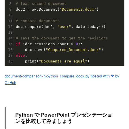
# load second document
doc2 = aw.Document(
"Document2.docx"
)

# compare documents
doc.compare(doc2, 
"user"
, date.today())

# save the document to get the revisions
if
 (doc.revisions.count > 
0
):

    doc.save(
"Compared_Document.docx"
else
:

    print(
"Documents are equal"
)
document-comparison-in-python_compare_docx.py hosted with ❤ by
GitHub
Python で PowerPoint プレゼンテーショ
ンを比較してみましょう