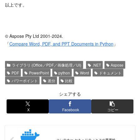
以上です。
© Aspose Pty Ltd 2001-2024.
「
Compare Word, PDF, and PPT Documents in Python
」
ライブラリ (Office／PDF／画像処理／UI)
.NET
Aspose
PDF
PowerPoint
python
Word
ドキュメント
パワーポイント
差分
比較
シェアする
X
Facebook
コピー
コンテナー セキュリティとその重要性