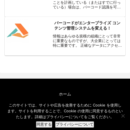
ことを計画している（またはすでに行っ
ている）場合は、バーコード認識を可能
な限り簡単に、高速に、正確に行う方法
について考えてみましょう。 1D または
2D のバーコードを使用しているかどうか
バーコードがエンタープライズ コン
にかかわらず、...
テンツ管理システムを変える！
情報はあらゆる規模の組織にとって非常
に重要なものですが、大企業にとっては
特に重要です。 正確なデータにアクセス
できなければ、各部門が連携して作業を
行うことも、リーダーが十分な情報に基
づいて意思決定を行うことも難しくなり
ます。 また、重要なフ...
ホーム
エクセルソフト ブログについて
このサイトでは、サイトや広告を改善するために Cookie を使用し
免責事項
ます。サイトを利用することで、Cookie の使用に同意するものとい
メールニュース
たします。詳細はプライバシーについてをご覧ください。
© 2016-2026 エクセルソフト ブログ.
同意する
プライバシーについて
ホーム
検索
トップ
サイドバー