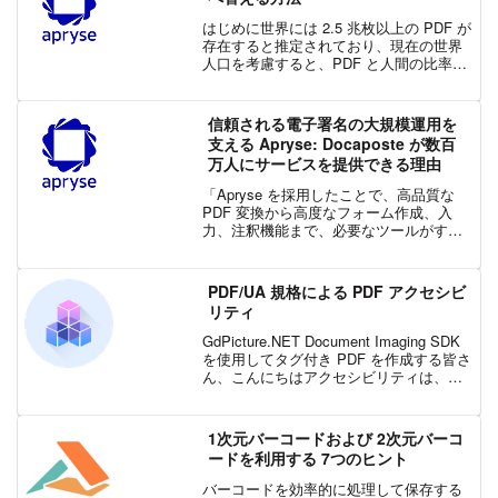
はじめに世界には 2.5 兆枚以上の PDF が
存在すると推定されており、現在の世界
人口を考慮すると、PDF と人間の比率は
約 300:1 です。そのため、PDF は情報の
保存と共有において最も人気のあるフォ
ーマットの一つとなっています。P...
信頼される電子署名の大規模運用を
支える Apryse: Docaposte が数百
万人にサービスを提供できる理由
「Apryse を採用したことで、高品質な
PDF 変換から高度なフォーム作成、入
力、注釈機能まで、必要なツールがすべ
て揃いました。しかも 1 つの SDK に集
約されています。」— Docaposte プロダ
クト責任者 Nacim Ham...
PDF/UA 規格による PDF アクセシビ
リティ
GdPicture.NET Document Imaging SDK
を使用してタグ付き PDF を作成する皆さ
ん、こんにちはアクセシビリティは、マ
テリアルにアクセスする能力に関係な
く、ビジネスにおいて、さまざまな人々
の間で分かりやすい文書...
1次元バーコードおよび 2次元バーコ
ードを利用する 7つのヒント
バーコードを効率的に処理して保存する