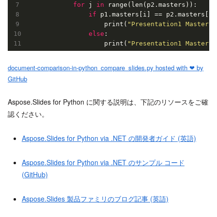
for
 j 
in
 range(len(p2.masters)):

if
 p1.masters[i] == p2.masters[j]:
                    print(
"Presentation1 MasterSl
else
:

                    print(
"Presentation1 MasterSl
document-comparison-in-python_compare_slides.py hosted with ❤ by
GitHub
Aspose.Slides for Python に関する説明は、下記のリソースをご確
認ください。
Aspose.Slides for Python via .NET の開発者ガイド (英語)
Aspose.Slides for Python via .NET のサンプル コード
(GitHub)
Aspose.Slides 製品ファミリのブログ記事 (英語)