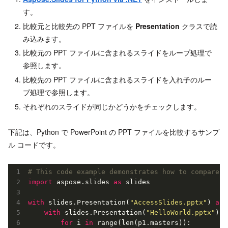
す。
比較元と比較先の PPT ファイルを
Presentation
クラスで読
み込みます。
比較元の PPT ファイルに含まれるスライドをループ処理で
参照します。
比較先の PPT ファイルに含まれるスライドを入れ子のルー
プ処理で参照します。
それぞれのスライドが同じかどうかをチェックします。
下記は、Python で PowerPoint の PPT ファイルを比較するサンプ
ル コードです。
# This code example demonstrates how to compare t
import
 aspose.slides 
as
 slides

with
 slides.Presentation(
"AccessSlides.pptx"
) 
as
 
with
 slides.Presentation(
"HelloWorld.pptx"
) 
a
for
 i 
in
 range(len(p1.masters)):
