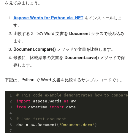
を見てみましょう。
Aspose.Words for Python via .NET
をインストールしま
す。
比較する 2 つの Word 文書を
Document
クラスで読み込み
ます。
Document.compare()
メソッドで文書を比較します。
最後に、比較結果の文書を
Document.save()
メソッドで保
存します。
下記は、Python で Word 文書を比較するサンプル コードです。
# This code example demonstrates how to compare t
import
 aspose.words 
as
from
 datetime 
import
 date

# load first document
doc = aw.Document(
"Document.docx"
)
