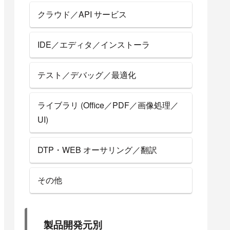
クラウド／API サービス
IDE／エディタ／インストーラ
テスト／デバッグ／最適化
ライブラリ (Office／PDF／画像処理／
UI)
DTP・WEB オーサリング／翻訳
その他
製品開発元別