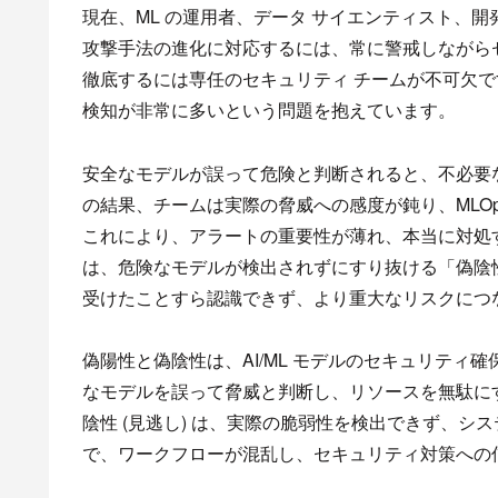
現在、ML の運用者、データ サイエンティスト、
攻撃手法の進化に対応するには、常に警戒しながら
徹底するには専任のセキュリティ チームが不可欠です
検知が非常に多いという問題を抱えています。
安全なモデルが誤って危険と判断されると、不必要
の結果、チームは実際の脅威への感度が鈍り、MLO
これにより、アラートの重要性が薄れ、本当に対処
は、危険なモデルが検出されずにすり抜ける「偽陰性
受けたことすら認識できず、より重大なリスクにつ
偽陽性と偽陰性は、AI/ML モデルのセキュリティ確
なモデルを誤って脅威と判断し、リソースを無駄に
陰性 (見逃し) は、実際の脆弱性を検出できず、
で、ワークフローが混乱し、セキュリティ対策への