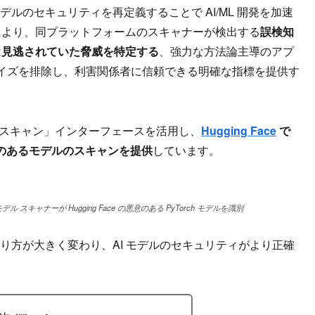
モデルのセキュリティを再定義することで AI/ML 開発を加速
の統合により、同プラットフォームのスキャナーが検出する
誤検知
は
見逃されていた脅威を特定する
、強力な方法論主導のアプ
イズを排除し、利害関係者に信頼できる明確な指標を提供す
ィ スキャン」インターフェースを活用し、
Hugging Face
で
意のあるモデルのスキャンを提供
しています。
のモデル スキャナーが Hugging Face の悪意のある PyTorch モデルを識別
あり方が大きく変わり、AI モデルのセキュリティがより正確