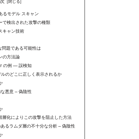
次
 の悪意あるモデル スキャン
ャナーで検出された攻撃の種類
 スキャン技術
な問題である可能性は
ジンの方法論
tr の例 — 誤検知
習モデルのどこに正しく表示されるか
か
的な悪意 – 偽陰性
か
ティ階層化によりこの攻撃を阻止した方法
意のあるラムダ層の不十分な分析 – 偽陰性
か