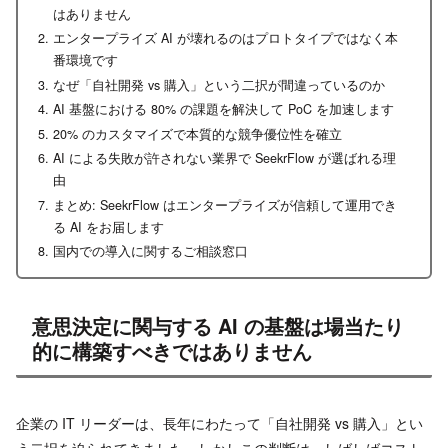
はありません
エンタープライズ AI が壊れるのはプロトタイプではなく本
番環境です
なぜ「自社開発 vs 購入」という二択が間違っているのか
AI 基盤における 80% の課題を解決して PoC を加速します
20% のカスタマイズで本質的な競争優位性を確立
AI による失敗が許されない業界で SeekrFlow が選ばれる理
由
まとめ: SeekrFlow はエンタープライズが信頼して運用でき
る AI をお届します
国内での導入に関するご相談窓口
意思決定に関与する AI の基盤は場当たり
的に構築すべきではありません
企業の IT リーダーは、長年にわたって「自社開発 vs 購入」とい
う二択を迫られてきました。しかしこの判断は、しばしばコスト