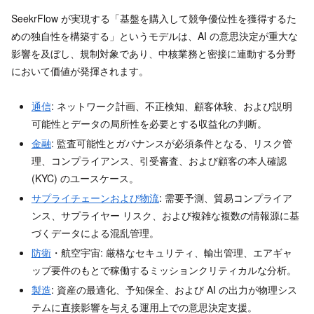
SeekrFlow が実現する「基盤を購入して競争優位性を獲得するた
めの独自性を構築する」というモデルは、AI の意思決定が重大な
影響を及ぼし、規制対象であり、中核業務と密接に連動する分野
において価値が発揮されます。
通信
: ネットワーク計画、不正検知、顧客体験、および説明
可能性とデータの局所性を必要とする収益化の判断。
金融
: 監査可能性とガバナンスが必須条件となる、リスク管
理、コンプライアンス、引受審査、および顧客の本人確認
(KYC) のユースケース。
サプライチェーンおよび物流
: 需要予測、貿易コンプライア
ンス、サプライヤー リスク、および複雑な複数の情報源に基
づくデータによる混乱管理。
防衛
・航空宇宙: 厳格なセキュリティ、輸出管理、エアギャ
ップ要件のもとで稼働するミッションクリティカルな分析。
製造
: 資産の最適化、予知保全、および AI の出力が物理シス
テムに直接影響を与える運用上での意思決定支援。