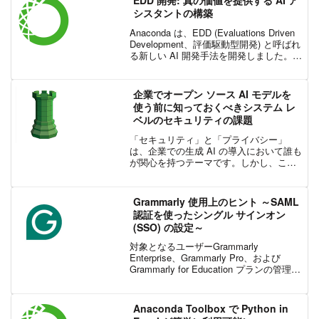
EDD 開発: 真の価値を提供する AI ア
シスタントの構築
Anaconda は、EDD (Evaluations Driven
Development、評価駆動型開発) と呼ばれ
る新しい AI 開発手法を開発しました。
EDD は、実際の事例やユーザーのフィー
ドバックを使用して AI モデルを継続的...
企業でオープン ソース AI モデルを
使う前に知っておくべきシステム レ
ベルのセキュリティの課題
「セキュリティ」と「プライバシー」
は、企業での生成 AI の導入において誰も
が関心を持つテーマです。しかし、これ
らの用語は混乱を招き、曖昧になりがち
です。開発現場のエンジニアは、AI を活
用したアプリケーションの安全性の確保
Grammarly 使用上のヒント ～SAML
に関して混乱する...
認証を使ったシングル サインオン
(SSO) の設定～
対象となるユーザーGrammarly
Enterprise、Grammarly Pro、および
Grammarly for Education プランの管理者
とカスタム ロールを割り当てられている
メンバーSAML シングル サインオン (S...
Anaconda Toolbox で Python in