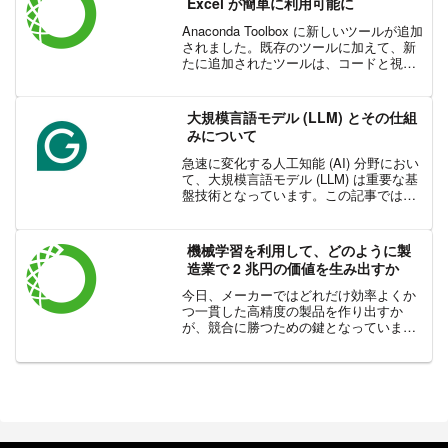
Excel が簡単に利用可能に
Anaconda Toolbox に新しいツールが追加
されました。既存のツールに加えて、新
たに追加されたツールは、コードと視覚
化をすばやく生成できるだけでなく、
Python の学習にも役立ちます。
Anaconda Toolbox は、Mic...
大規模言語モデル (LLM) とその仕組
みについて
急速に変化する人工知能 (AI) 分野におい
て、大規模言語モデル (LLM) は重要な基
盤技術となっています。この記事では、
LLM とは何か、どのように機能するの
か、またさまざまな応用例、LLM の利点
と限界について詳しく説明します。この
機械学習を利用して、どのように製
強...
造業で 2 兆円の価値を生み出すか
今日、メーカーではどれだけ効率よくか
つ一貫した高精度の製品を作り出すか
が、競合に勝つための鍵となっていま
す。しかし、原料の値段の高騰や熟練労
働力の不足、賃金上昇になどの要因によ
り、高精度の製品を生み出すことが難し
くなっています。幸いにも、機...