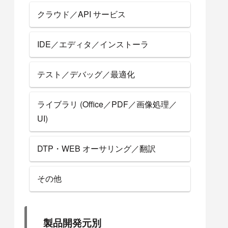
クラウド／API サービス
IDE／エディタ／インストーラ
テスト／デバッグ／最適化
ライブラリ (Office／PDF／画像処理／
UI)
DTP・WEB オーサリング／翻訳
その他
製品開発元別