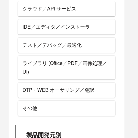
クラウド／API サービス
IDE／エディタ／インストーラ
テスト／デバッグ／最適化
ライブラリ (Office／PDF／画像処理／
UI)
DTP・WEB オーサリング／翻訳
その他
製品開発元別